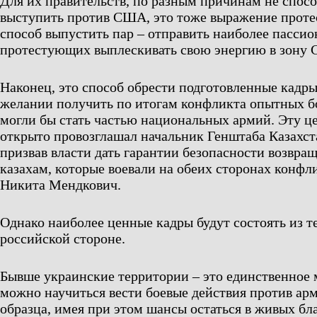
Для их правительств, по разным причинам не спос
выступить против США, это тоже выражение протес
способ выпустить пар – отправить наиболее пасси
протестующих выплескивать свою энергию в зону 
Наконец, это способ обрести подготовленные кадры
желании получить по итогам конфликта опытных б
могли бы стать частью национальных армий. Эту це
открыто провозглашал начальник Генштаба Казахст
призвав власти дать гарантии безопасности возвра
казахам, которые воевали на обеих сторонах конфли
Никита Мендкович.
Однако наиболее ценные кадры будут состоять из те
российской стороне.
Бывше украинские территории – это единственное м
можно научиться вести боевые действия против ар
образца, имея при этом шансы остаться в живых бл