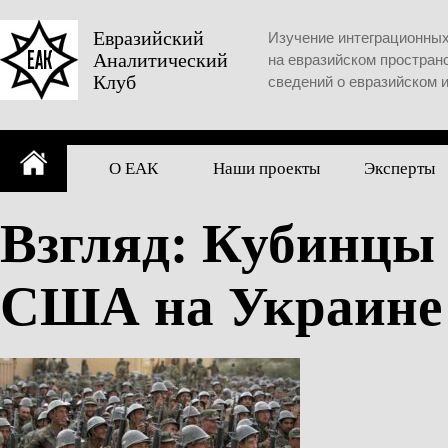
Skip
to
Евразийский
Изучение интеграционны
Аналитический
content
на евразийском простран
Клуб
сведений о евразийском 
О ЕАК
Наши проекты
Эксперты
Взгляд: Кубинцы 
США на Украине