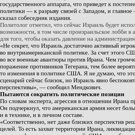
государственного аппарата, что приведет к посте
политики — к разрыву связей с Западом, и главное
сказал собеседник издания.
Политолог отметил, что сейчас Израиль будет испол
возможности, в том числе произраильское лобби в 
для того, чтобы оказать давление на администраци
«Не секрет, что Израиль достаточно активный игро
во внутриамериканской политике. За счет этого С
во все военные авантюры против Ирана. Чем громч
поражение противников Тегерана, тем более вероят
то изменения в политике США. Я не думаю, что э
сценарий сейчас близок, но Израиль явно беспокоят
перспективы», — сообщил Мендкович.
Пытаются сократить политические позиции
По словам эксперта, агрессия в отношении Ирана п
Он подчеркнул, что американская армия несет бол
и в технике, и в личном составе.
«Соответственно, нет даже близких перспектив ре
целей. То есть захват территории Ирана, ликвидаци