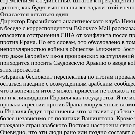
стремлением Соединенных Штатов к прекращению 
до того, как будут выполнены все задачи этой воен
Опасается остаться один
Директор Евразийского аналитического клуба Ник
в беседе с корреспондентом ВФокусе Mail рассказа
опасается отстранения США от конфликта после пр
против Ирана. По его словам, это обусловлено в то
непопулярностью войны в обществе Ближнего Восто
что даже Бахрейну из-за проиранских выступлений
приходится просить Саудовскую Аравию о вводе во
этих протестов.
«Израиль беспокоит перспектива по итогам провал
остаться наедине с возмущенным арабским сообще
что в конечном итоге может привести не только к и
но и к ликвидации Израиля как государства. Я не и
провала агрессии против Ирана вооруженные воз
и Израиля будут ограничены, что заставит арабские
более независимо от политики Вашингтона. Кроме 
граждане стран арабского Востока настроены явно 
Очевидно, что эти люди рано или поздно составят 