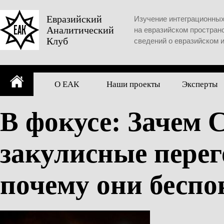
Skip
to
Евразийский
Изучение интеграционны
Аналитический
content
на евразийском простран
Клуб
сведений о евразийском 
О ЕАК
Наши проекты
Эксперты
В фокусе: Зачем
закулисные пере
почему они беспо