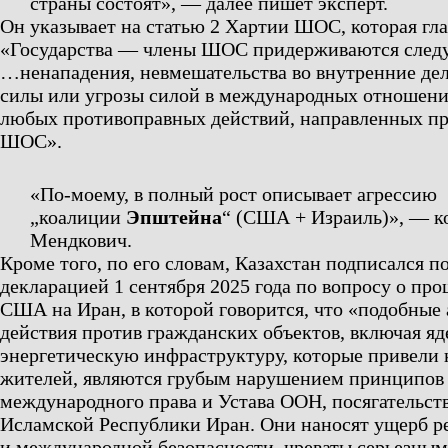
страны состоят»,
— далее пишет эксперт.
Он указывает на статью 2 Хартии ШОС, которая гла
«Государства — члены ШОС придерживаются след
…ненападения, невмешательства во внутренние де
силы или угрозы силой в международных отношен
любых противоправных действий, направленных пр
ШОС».
«По-моему, в полный рост описывает агрессию
„коалиции
Эпштейна
“ (США + Израиль)»,
— ко
Мендкович.
Кроме того, по его словам, Казахстан подписался п
декларацией 1 сентября 2025 года по вопросу о пр
США на Иран, в которой говорится, что «подобные
действия против гражданских объектов, включая яд
энергетическую инфраструктуру, которые привели
жителей, являются грубым нарушением принципов
международного права и Устава ООН, посягательст
Исламской Республики Иран. Они наносят ущерб р
и международной безопасности, чреваты серьезным