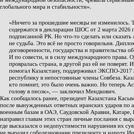
глобального мира и стабильности».
«Ничего за прошедшие месяцы не изменилось. 
содержатся в декларации ШОС от 2 марта 2026 г
подписанной РК. Но что-то сделать или сказать
не судьба. Это всё не просто говорильня. Дипл
договоренности, государства и правительства о
И по совести, и в силу международного права. О
провралась страна, в другой раз ей не поверят. 
помогал Казахстану, поддерживал ЭКСПО-2017 
республику в непостоянные члены Совбеза. Каз
кто помнит, это было очень важно. Но теперь А
голову в песок»,
— заключил Мендкович.
Как сообщалось ранее, президент Казахстана Касы
после вынужденных ответных иранских ударов по 
военным базам в ОАЭ, Саудовской Аравии, Катаре, 
направил главам этих стран личные послания с вы
где высказался о недопустимости нарушения их сув
не выразил соболезнование президенту и народу Ир