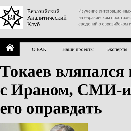
Skip
to
Евразийский
Изучение интеграционны
Аналитический
content
на евразийском простран
Клуб
сведений о евразийском 
О ЕАК
Наши проекты
Эксперты
Токаев вляпался
с Ираном, СМИ-и
его оправдать