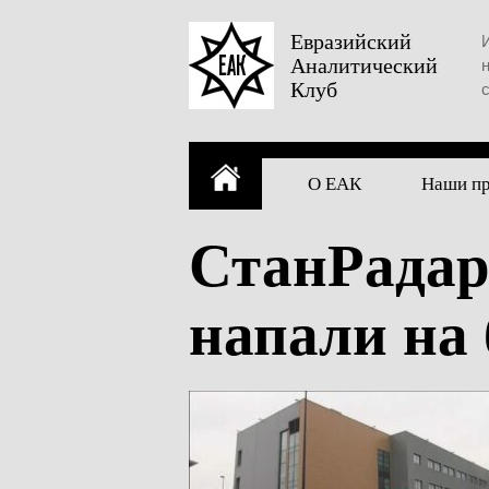
Skip
to
Евразийский
Аналитический
content
Клуб
О ЕАК
Наши п
СтанРадар
напали на