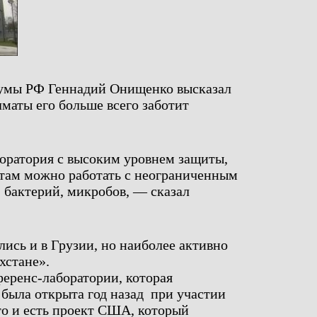
сдумы РФ Геннадий Онищенко высказал
лматы его больше всего заботит
оратория с высоким уровнем защиты,
 там можно работать с неограниченным
, бактерий, микробов, — сказал
ись и в Грузии, но наиболее активно
хстане».
ференс-лаборатории, которая
была открыта год назад при участии
то и есть проект США, который