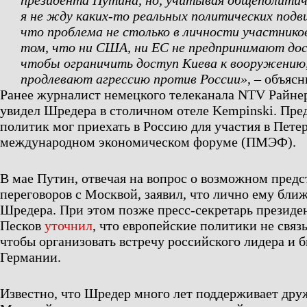
президента Путина, но, учитывая общеполитич
я не жду каких-то реальных политических под
что проблема не столько в личности участников
том, что ни США, ни ЕС не предпринимают до
чтобы ограничить доступ Киева к вооружению
продлевают агрессию против России»
, – объяс
Ранее журналист немецкого телеканала NTV Райне
увидел Шредера в столичном отеле Kempinski. Пре
политик мог приехать в Россию для участия в Пете
международном экономическом форуме (ПМЭФ).
В мае Путин, отвечая на вопрос о возможном предс
переговоров с Москвой, заявил, что лично ему бли
Шредера. При этом позже пресс-секретарь презид
Песков
уточнил
, что европейские политики не связ
чтобы организовать встречу российского лидера и 
Германии.
Известно, что Шредер много лет поддерживает дру