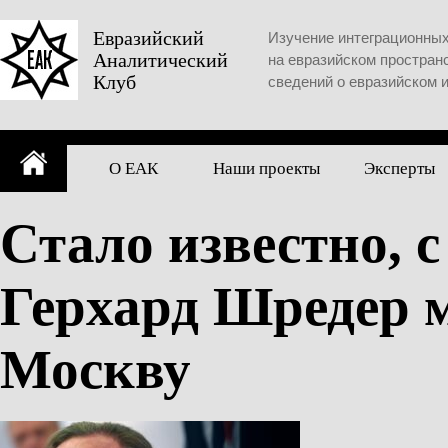
Skip
to
Евразийский
Изучение интеграционны
Аналитический
content
на евразийском простран
Клуб
сведений о евразийском 
О ЕАК
Наши проекты
Эксперты
Стало известно, 
Герхард Шредер м
Москву