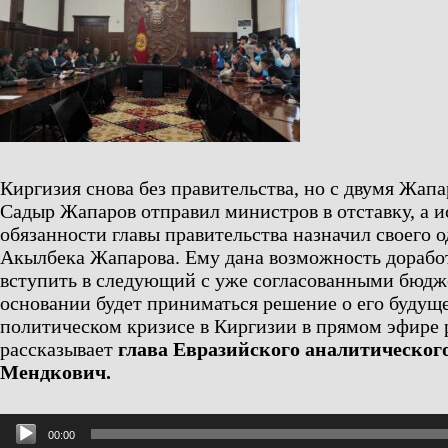
Киргизия снова без правительства, но с двумя Жап
Садыр Жапаров отправил министров в отставку, а
обязанности главы правительства назначил своего
Акылбека Жапарова. Ему дана возможность доработа
вступить в следующий с уже согласованными бюдже
основании будет приниматься решение о его будущ
политическом кризисе в Киргизии в прямом эфире 
рассказывает
глава Евразийского аналитическог
Мендкович.
Аудиоплеер
00:00