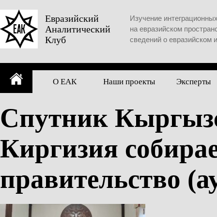
Skip
to
Евразийский
Изучение интеграционны
Аналитический
content
на евразийском простран
Клуб
сведений о евразийском 
О ЕАК
Наши проекты
Эксперты
Спутник Кыргызс
Киргизия собирае
правительство (а