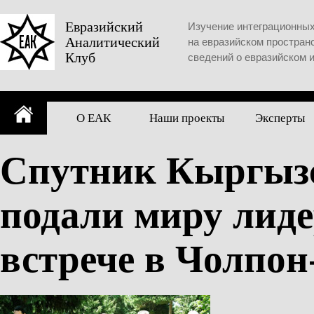
Skip
to
Евразийский
Изучение интеграционны
Аналитический
content
на евразийском простран
Клуб
сведений о евразийском 
О ЕАК
Наши проекты
Эксперты
Спутник Кыргызс
подали миру лид
встрече в Чолпон