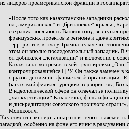
из лидеров проамериканской фракции в госаппарате
«После того как казахстанские западники раско
на „американское“ и „британское“ крылья, Кари
сохранил лояльность Вашингтону, выступал про
французских проектов в регионе и даже критик
террористов, когда у Трампа охладели отношени
этом он вполне последовательный западник. В ч
он добивался „легализации“ и включения в сове
Казахстана экстремистской группировки „Оян, 
контролировавшейся ЦРУ. Он также замечен в к
с руководством неофашистской организации „Е
(казахский филиал турецких террористов „Боз к
В идеологической сфере он отвечал за политику
„манкуртизации“ Казахстана, фальсификации и
и дискредитации советского прошлого страны»,
Мендкович.
Как отметил эксперт, аппаратная непотопляемость 
загадкой, особенно на фоне его вины в раздувании 