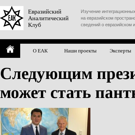
Skip
to
Евразийский
Изучение интеграционны
Аналитический
content
на евразийском простран
Клуб
сведений о евразийском 
О ЕАК
Наши проекты
Эксперты
Следующим прези
может стать пан