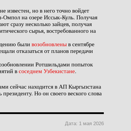
е известен, но в него точно войдет
-Омпол на озере Иссык-Куль. Получая
ают сразу несколько зайцев, получая
итического сырья, востребованного на
ждению были
возобновлены
в сентябре
бещали отказаться от планов передачи
возобновлении Ротшильдами попыток
иятий в
соседнем Узбекистане
.
ами сейчас находится в АП Кыргызстана
 президенту. Но он своего веского слова
Дата: 1 мая 2026