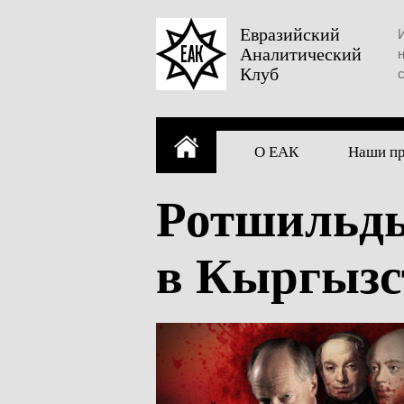
Skip
to
Евразийский
Аналитический
content
Клуб
О ЕАК
Наши п
Ротшильды
в Кыргызс