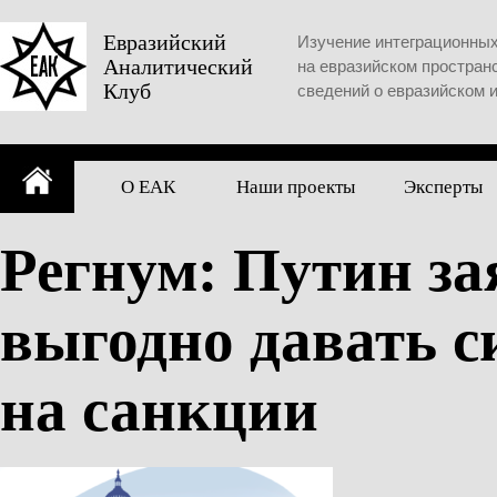
Skip
to
Евразийский
Изучение интеграционны
Аналитический
content
на евразийском простран
Клуб
сведений о евразийском 
О ЕАК
Наши проекты
Эксперты
Регнум: Путин зая
выгодно давать 
на санкции