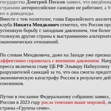
государства
Дмитрий Песков
заявил, что введённ
странами
антироссийские санкции не работают,
а М
их в дивиденды.
Вместе с тем политолог, глава Евразийского аналит
клуба
Никита Мендкович
отметил, что Россия пр
успешную борьбу с западным давлением, тем боле
толкнули другие страны к выстраиванию альтернат
экономических отношений.
По словам Мендковича, даже на Западе уже призн
эффективно справилась с внешним давлением.
Напр
пресса включила главу ЦБ РФ Эльвиру Набиуллину 
разрушителей санкций за то, что она смогла предот
экономическую катастрофу России в результате де
союзников.
Путин в послании Федеральному собранию заявил,
России в 2023 году
росла темпами выше мировой,
о
страны «Группы семи».