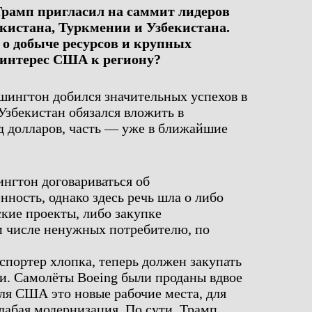
рамп пригласил на саммит лидеров
кистана, Туркмении и Узбекистана.
о добыче ресурсов и крупных
 интерес США к региону?
шингтон добился значительных успехов в
Узбекистан обязался вложить в
д долларов, часть — уже в ближайшие
нгтон договариваться об
ность, однако здесь речь шла о либо
кие проекты, либо закупке
м числе ненужных потребителю, по
спортер хлопка, теперь должен закупать
и. Самолёты Boeing были проданы вдвое
ля США это новые рабочие места, для
абая модернизация. По сути, Трамп