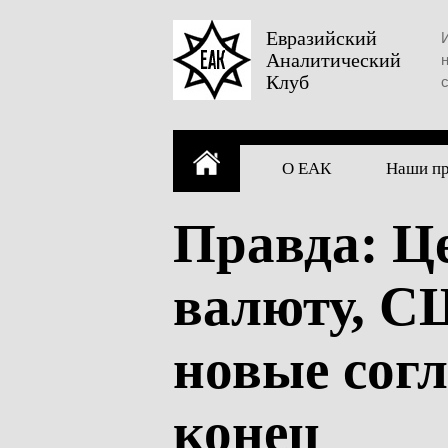
Skip
to
Евразийский
Аналитический
content
Клуб
О ЕАК
Наши п
Правда: Ц
валюту, С
новые сог
конец