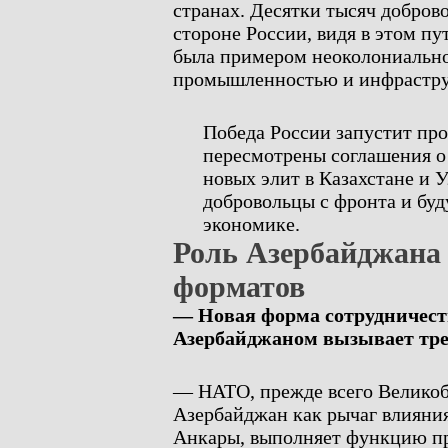
странах. Десятки тысяч добров
стороне России, видя в этом пу
была примером неоколониально
промышленностью и инфрастру
Победа России запустит про
пересмотрены соглашения о
новых элит в Казахстане и У
добровольцы с фронта и бу
экономике.
Роль Азербайджана 
форматов
— Новая форма сотрудничест
Азербайджаном вызывает трев
— НАТО, прежде всего Великоб
Азербайджан как рычаг влияния
Анкары, выполняет функцию пр