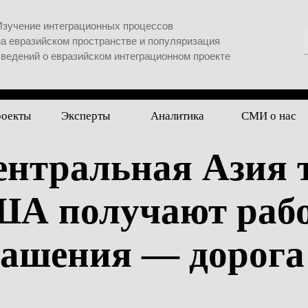
Изучение интеграционных процессов
на евразийском пространстве и популяризация
сведений о евразийском интеграционном проекте
роекты
Эксперты
Аналитика
СМИ о нас
ентральная Азия 
ША получают рабо
лашения — дорога