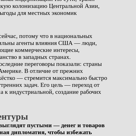
скую колонизацию Центральной Азии,
 выгоды для местных экономик
сейчас, потому что в национальных
сильны агенты влияния США — люди,
ющие коммерческие интересы,
нство в западных странах.
оследние переговоры показали: страны
Америке. В отличие от прежних
 жёстко — стремится максимально быстро
тренних задач. Его цель — переход от
а к индустриальной, создание рабочих
гентуры
ыглядят пустыми — денег и товаров
чная дипломатия, чтобы избежать