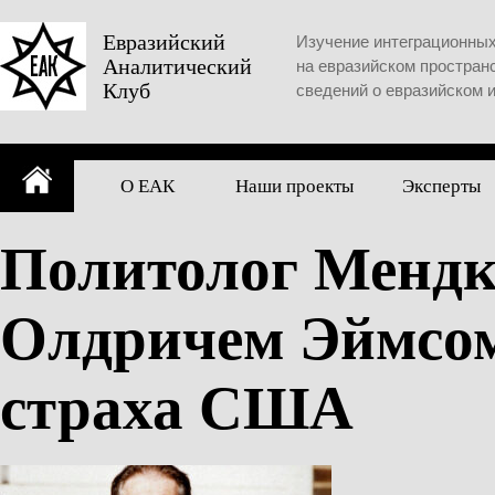
Skip
to
Евразийский
Изучение интеграционны
Аналитический
content
на евразийском простран
Клуб
сведений о евразийском 
О ЕАК
Наши проекты
Эксперты
Политолог Мендк
Олдричем Эймсом
страха США