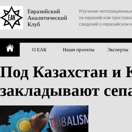
Skip
to
Евразийский
Изучение интеграционны
Аналитический
content
на евразийском простран
Клуб
сведений о евразийском 
О ЕАК
Наши проекты
Эксперты
Под Казахстан и
закладывают сеп