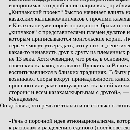
воспринимая это дробление нации как „приближ
„Кипчакский проект“ быстро начинает влиять 
казахских кыпшаков/кипчаков с прочими казаха
в Казахстане уже порой порицаются браки и от
„кипчаков“ с представителями племен дулатов и
которым приписываются монгольские корни. Л
серьезе могут утверждать, что у них в „генетиче
какая-то ненависть друг к другу из племенных р
не 13 века. Хотя очевидно, что речь, в основном,
советских казахов, читавших Пушкина и Валиха
воспитывавшихся в близких традициях. В быту 
возникают споры вокруг принадлежности каких-
прошлого или даже популярных сказаний кипча
стороны и всем казахам/кыргызам с другой»,
— 
Мендкович.
Он добавил, что речь не только и не столько о «кип
«Речь о порочной идее этнонационализма, котор
к расколам и разделению единого (пост)советск