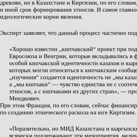
древлян, но в Казахстане и Киргизии, по его словам
и иной срок формирования этносов. И самое главн
идеологические корни явления.
Эксперт заявляет, что данный процесс частично по
«Хорошо известен „кипчакский“ проект при по
Евросоюза и Венгрии, которые вкладывались в
особой кипчакской идентичности казахов и кыр
которых могли относиться к кипчакским сообще
„изучения“ создается идентичность не „мы каза
а „мы кипчаки“ — чувство единства не с сооте
этносом, а с кипчаками из других стран»,
— про
Мендкович.
При этом Франция, по его словам, сейчас финансир
по созданию этнического раскола на юге Киргизии.
«Поразительно, но МИД Казахстана и кыргызск
всячески поддерживают эти мероприятия, видим