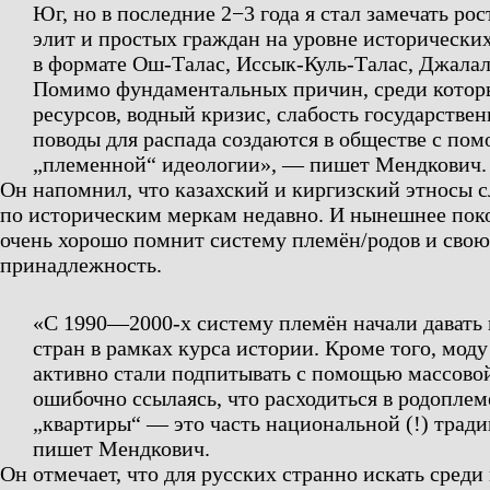
Юг, но в последние 2−3 года я стал замечать ро
элит и простых граждан на уровне исторически
в формате Ош-Талас, Иссык-Куль-Талас, Джала
Помимо фундаментальных причин, среди котор
ресурсов, водный кризис, слабость государстве
поводы для распада создаются в обществе с по
„племенной“ идеологии»,
— пишет Мендкович.
Он напомнил, что казахский и киргизский этносы 
по историческим меркам недавно. И нынешнее поко
очень хорошо помнит систему племён/родов и сво
принадлежность.
«С 1990—2000-х систему племён начали давать 
стран в рамках курса истории. Кроме того, мод
активно стали подпитывать с помощью массовой
ошибочно ссылаясь, что расходиться в родопле
„квартиры“ — это часть национальной (!) тради
пишет Мендкович.
Он отмечает, что для русских странно искать среди