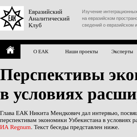
Skip
to
Евразийский
Изучение интеграционны
Аналитический
content
на евразийском простран
Клуб
сведений о евразийском 
О ЕАК
Наши проекты
Эксперты
Перспективы эко
в условиях расш
Глава ЕАК Никита Мендкович дал интервью, посв
перспективам экономики Узбекистана в условиях 
ИА Regnum
. Текст беседы представлен ниже.