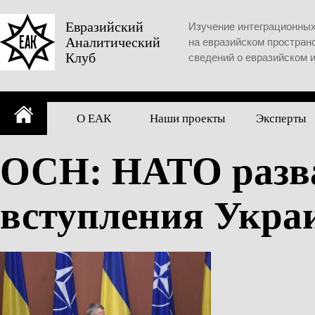
Skip
to
Евразийский
Изучение интеграционны
Аналитический
content
на евразийском простран
Клуб
сведений о евразийском 
О ЕАК
Наши проекты
Эксперты
ОСН: НАТО разва
вступления Укра