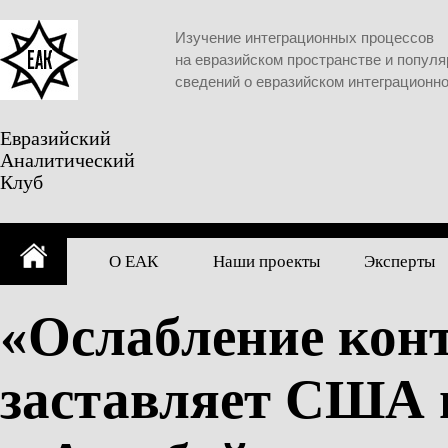
Skip
to
Изучение интеграционных процессов
content
на евразийском пространстве и попул
сведений о евразийском интеграционн
Евразийский
Аналитический
Клуб
О ЕАК
Наши проекты
Эксперты
«Ослабление конт
заставляет США 