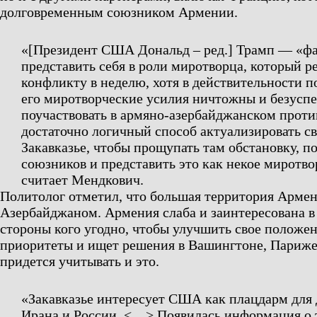
долговременным союзником Армении.
«[Президент США Дональд – ред.] Трамп — «ф
представить себя в роли миротворца, который р
конфликту в неделю, хотя в действительности 
его миротворческие усилия ничтожны и безусп
поучаствовать в армяно-азербайджанском прот
достаточно логичный способ актуализировать св
Закавказье, чтобы прощупать там обстановку, п
союзников и представить это как некое миротв
считает Мендкович.
Политолог отметил, что большая территория Арме
Азербайджаном. Армения слаба и заинтересована в
стороны кого угодно, чтобы улучшить свое положе
приоритеты и ищет решения в Вашингтоне, Париже
придется учитывать и это.
«Закавказье интересует США как плацдарм для 
Ирана и России. <…> Появилась информация о