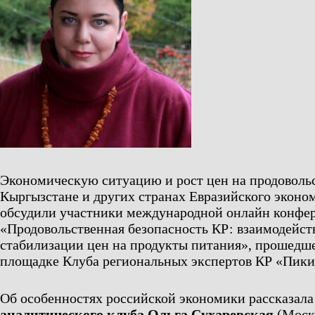
Экономическую ситуацию и рост цен на продоволь
Кыргызстане и других странах Евразийского эконо
обсудили участники международной онлайн конфе
«Продовольственная безопасность КР: взаимодейст
стабилизации цен на продукты питания», прошедш
площадке Клуба региональных экспертов КР «Пики
Об особенностях российской экономики рассказал
аналитического клуба Ольга Сухаревская
(Моск