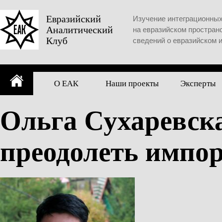
Skip
to
Евразийский
Изучение интеграционны
Аналитический
content
на евразийском простран
Клуб
сведений о евразийском 
О ЕАК
Наши проекты
Эксперты
Ольга Сухаревска
преодолеть импо