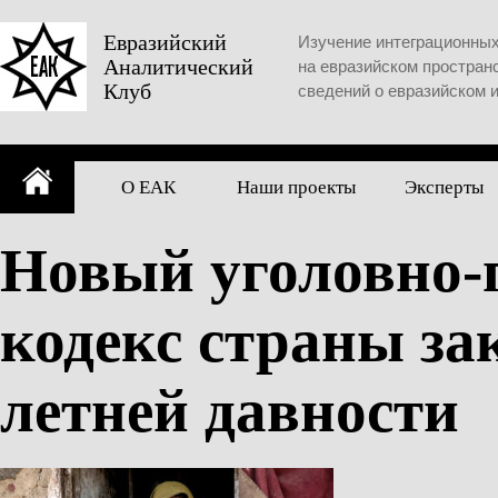
Skip
to
Евразийский
Изучение интеграционны
Аналитический
content
на евразийском простран
Клуб
сведений о евразийском 
О ЕАК
Наши проекты
Эксперты
Новый уголовно-
кодекс страны за
летней давности