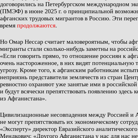
договорились на Петербургском международном э
(ПМЭФ) в июне 2025 г. о принципиальной возможн
афганских трудовых мигрантов в Россию. Эти пере
время
продолжаются
.
Но Омар Нессар считает маловероятным, чтобы аф
мигранты стали сколько-нибудь заметны на россий
«Если говорить прямо, то отношение россиян к аф
очень настороженное, в них видят потенциальную
угрозу. Кроме того, к афганским работникам испы
неприязнь представители землячеств из стран Цен
ревностно охраняют уже занятые ими в российско
и будут всячески препятствовать появлению здесь 
из Афганистана».
Цивилизационные несовпадения между Россией и 
не могут препятствовать их экономическому сотруд
«Эксперту» директор Евразийского аналитического
Мендкович: «Другого Афганистана у нас для нас нет