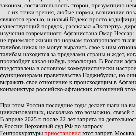
законом, состязательность сторон, презумпцию нев
— с их точки зрения, любые нормы, возникшие позд
являются ересью, и новый Кодекс просто кодифици
существующий порядок, рассказал «Эксперту» дир
изучения современного Афганистана Омар Нессар:
не приемлют жизни по нормам позапрошлого тысяч
талибов никак не могут выразить свое к ним отнош
талибам находится за пределами страны и ждет, ког
произойдет какая-нибудь революция. В России афг
представлена в основном коммунистически настр
функционерами правительства Наджибуллы, но они
выражать свое отношение к происходящим в Афган
конъюнктура российско-афганских отношений этом
При этом Россия последние годы делает шаги на в
цивилизованных, насколько это возможно, связей с
В апреле 2025 г. после 22 лет запрета на деятельно
в России Верховный суд РФ по запросу
Генпрокуратуры
приостановил
этот запрет. Москва