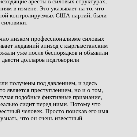
исходящие аресты в силовых структурах,
иям в измене. Это указывает на то, что
мной контролируемых США партий, были
 силовики.
точно низком профессионализме силовых
зывает недавний эпизод с кыргызстанским
ержали уже после беспорядков и объявили
а двести долларов подговорили
ыли получены под давлением, и здесь
это является преступлением, но и о том,
олучая подобные фиктивные признания,
реально сидит перед ними. Потому что
вестный человек. Просто поискав его имя
узнать, что он очень известный