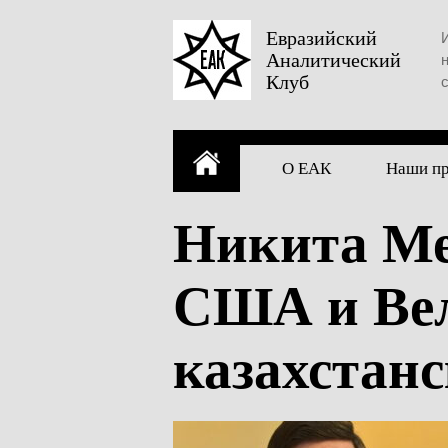
Skip
to
Евразийский
Аналитический
content
Клуб
О ЕАК
Наши п
Никита Ме
США и Вел
казахстан