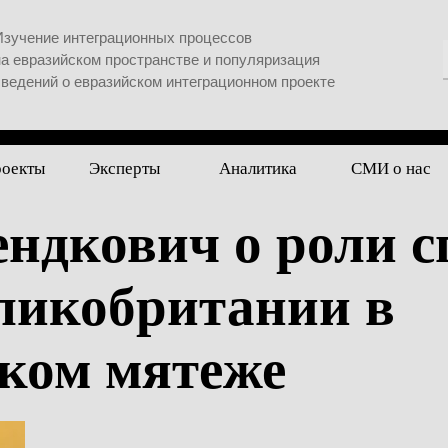
Изучение интеграционных процессов
на евразийском пространстве и популяризация
сведений о евразийском интеграционном проекте
роекты
Эксперты
Аналитика
СМИ о нас
ндкович о роли с
икобритании в
ском мятеже