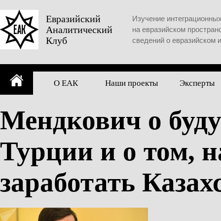
Skip
to
Евразийский
Изучение интеграционны
Аналитический
content
на евразийском простран
Клуб
сведений о евразийском 
О ЕАК
Наши проекты
Эксперты
Мендкович о буд
Турции и о том, н
заработать Казах