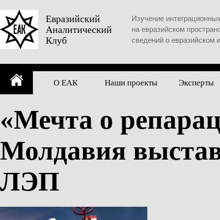
Skip
to
Евразийский
Изучение интеграционны
Аналитический
content
на евразийском простран
Клуб
сведений о евразийском 
О ЕАК
Наши проекты
Эксперты
«Мечта о репарац
Молдавия выставл
ЛЭП