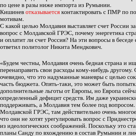
по цене в разы ниже импорта из Румынии.
Кишинев
отказывается
контактировать с ПМР по п
мотивам.
С какой целью Молдавия выставляет счет России з
вопрос с Молдавской ГРЭС, почему энергетика стр
и оплатит ли счет Россия? На эти вопросы в беседе
ответил политолог Никита Мендкович.
«Будем честны, Молдавия очень бедная страна и ищ
перенаправить свои расходы кому-нибудь другому.
очевидно, что это надуманные маневры с целью со
часть бюджета. Опять-таки, это может быть попытк
дополнительные льготы от Европы, но Европа сейч
определенный дефицит средств. Им даже украинск
поддерживать, а Молдавия тем более под вопросом.
Молдавской ГРЭС, там действительно очень многое 
что они не хотят урегулировать вопрос с Приднест
из идеологических соображений. Поскольку это ста
планы Санду по вхождению в состав Румынии и ли