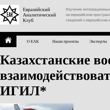
Skip
to
Евразийский
Изучение интеграционны
Аналитический
content
на евразийском простран
Клуб
сведений о евразийском 
О ЕАК
Наши проекты
Эксперты
Казахстанские во
взаимодействоват
ИГИЛ*