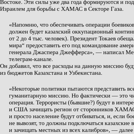
Востоке. Эти силы уже два года формируются и по
Израилем для борьбы с ХАМАС в Секторе Газа.
«Напомню, что обеспечивать операции боевиков 
должен будет казахский оккупационный континг
от 2 до 4 тыс. человек). Президент Токаев обеща
мира“ предоставить его под командование амер
генерала Джаспера Джефферса», — написал Ме
телеграм-канале.
Он добавил, что все расходы на данную миссию буд
из бюджетов Казахстана и Узбекистана.
«Некоторые политики пытаются представить все
гуманитарную миссию. Но фактически — это ч
операция. Террористы (бывшие?) будут в интер
и США зачищать регион от сторонников ХАМА
и просто население будут отбиваться, и, если б
не вывозят, то должны подключаться казахские 
и зачищать местных из всех калибров», — дале