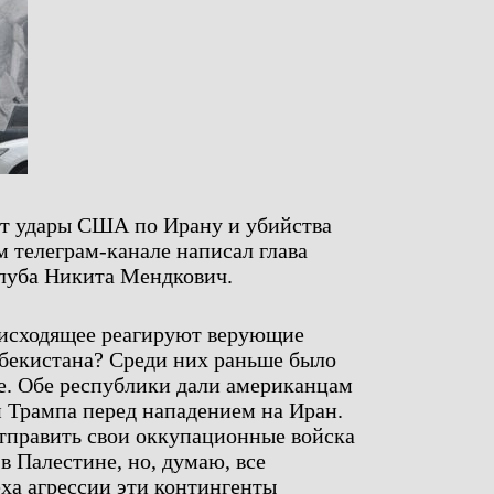
т удары США по Ирану и убийства
м телеграм-канале написал глава
клуба Никита Мендкович.
оисходящее реагируют верующие
збекистана? Среди них раньше было
е. Обе республики дали американцам
и Трампа перед нападением на Иран.
тправить свои оккупационные войска
 Палестине, но, думаю, все
еха агрессии эти контингенты