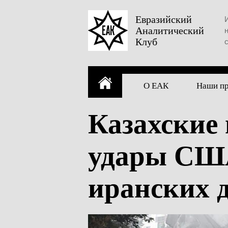
Skip
to
Евразийский
Аналитический
content
Клуб
О ЕАК
Наши п
Казахские
удары США
иранских 