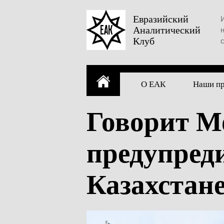
Skip
to
Евразийский
Аналитический
content
Клуб
О ЕАК
Наши п
Говорит М
предупреди
Казахстан