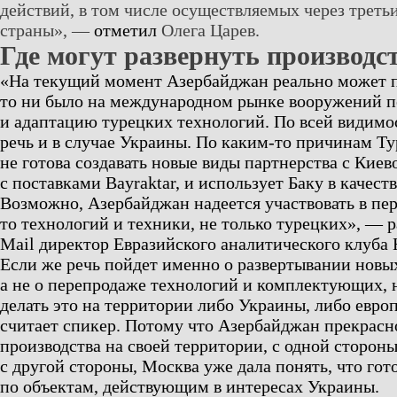
действий, в том числе осуществляемых через треть
страны», —
отметил
Олега Царев.
Где могут развернуть производс
«На текущий момент Азербайджан реально может 
то ни было на международном рынке вооружений 
и адаптацию турецких технологий. По всей видимос
речь и в случае Украины. По каким-то причинам Ту
не готова создавать новые виды партнерства с Киев
с поставками Bayraktar, и использует Баку в качест
Возможно, Азербайджан надеется участвовать в пе
то технологий и техники, не только турецких», — 
Mail директор Евразийского аналитического клуба
Если же речь пойдет именно о развертывании новых
а не о перепродаже технологий и комплектующих, 
делать это на территории либо Украины, либо евро
считает спикер. Потому что Азербайджан прекрасн
производства на своей территории, с одной сторон
с другой стороны, Москва уже дала понять, что гот
по объектам, действующим в интересах Украины.