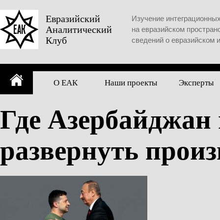
Skip
to
Евразийский
Изучение интеграционны
Аналитический
content
на евразийском простран
Клуб
сведений о евразийском 
О ЕАК
Наши проекты
Эксперты
Где Азербайджан 
развернуть прои