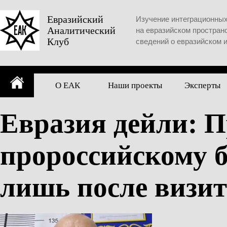
Skip
to
Евразийский
Изучение интеграционны
Аналитический
content
на евразийском простран
Клуб
сведений о евразийском 
О ЕАК
Наши проекты
Эксперты
Евразия дейли: П
пророссийскому б
лишь после визит