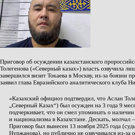
Приговор об осуждении казахстанского пророссийс
Толегенова («Северный казах») власть озвучила лиш
завершился визит Токаева в Москву, из-за боязни п
заявил глава Евразийского аналитического клуба Н
«Казахский официоз подтвердил, что Аслан Толе
„Северный Казах“) был осужден на 3 года 9 ме
подчеркивает, что он смел упоминать о наличи
и национализма в Казахстане. Дескать, молчал 
Приговор был вынесен 13 ноября 2025 года (суд
Нуржанова), но публично не озвучивался из-за 