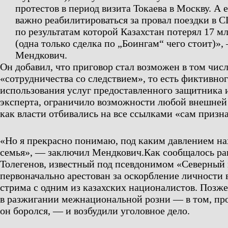
протестов в период визита Токаева в Москву. А 
важно реабилитироваться за провал поездки в 
по результатам которой Казахстан потерял 17 м
(одна только сделка по „Боингам“ чего стоит)»,
Мендкович.
Он добавил, что приговор стал возможен в том числ
«сотрудничества со следствием», то есть фиктивно
использования услуг предоставленного защитника и 
эксперта, ограничило возможности любой внешней 
как власти отбивались на все ссылками «сам призна
«Но я прекрасно понимаю, под каким давлением на
семья»,
— заключил Мендкович.
Как сообщалось ра
Толегенов, известный под псевдонимом «Северный 
первоначально арестован за оскорбление личности 
стрима с одним из казахских националистов. Позже
в разжигании межнациональной розни — в том, про
он боролся, — и возбудили уголовное дело.