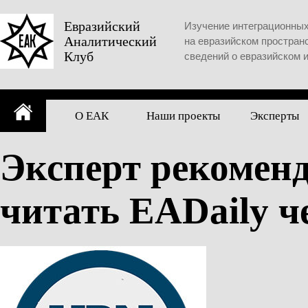
Skip
to
Евразийский
Изучение интеграционны
Аналитический
content
на евразийском простран
Клуб
сведений о евразийском 
О ЕАК
Наши проекты
Эксперты
Эксперт рекоменд
читать EADaily ч