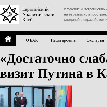
Skip
to
Евразийский
Изучение интеграционны
Аналитический
content
на евразийском простран
Клуб
сведений о евразийском 
О ЕАК
Наши проекты
Эксперты
«Достаточно слаб
визит Путина в К