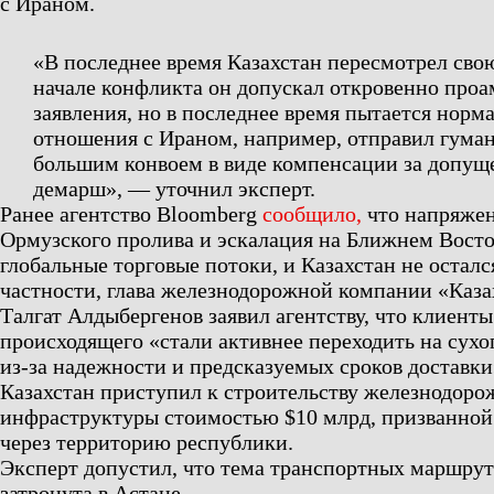
с Ираном.
«В последнее время Казахстан пересмотрел сво
начале конфликта он допускал откровенно про
заявления, но в последнее время пытается норм
отношения с Ираном, например, отправил гум
большим конвоем в виде компенсации за допущ
демарш», — уточнил эксперт.
Ранее агентство Bloomberg
сообщило,
что напряжен
Ормузского пролива и эскалация на Ближнем Вост
глобальные торговые потоки, и Казахстан не остался
частности, глава железнодорожной компании «Каз
Талгат Алдыбергенов заявил агентству, что клиенты
происходящего «стали активнее переходить на сух
из-за надежности и предсказуемых сроков доставки»
Казахстан приступил к строительству железнодоро
инфраструктуры стоимостью $10 млрд, призванной 
через территорию республики.
Эксперт допустил, что тема транспортных маршрут
затронута в Астане.