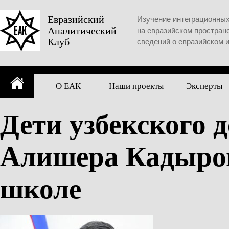
Skip
to
Евразийский
Изучение интеграционны
Аналитический
content
на евразийском простран
Клуб
сведений о евразийском 
О ЕАК
Наши проекты
Эксперты
Дети узбекского 
Алишера Кадыров
школе