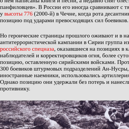
о нем написаны книги и песни, а недавно снят бле
панфиловцев». В России его иногда сравнивают с 
у
высоты 776
(2000-й) в Чечне, когда рота десантни
позицию под ударами превосходящих сил боевиков.
Но героические страницы прошлого оживают и в на
антитеррористической кампании в Сирии группа и
российского спецназа
, оказавшиеся на позициях в к
наблюдателей и корректировщиков огня, более суто
позицию, оставленную сирийскими войсками. Прот
300 боевиков штурмовых подразделений Ан-Нусры,
иностранные наемники, использовались артиллерия
Однако позицию они удержали без потерь и нанес
противнику.