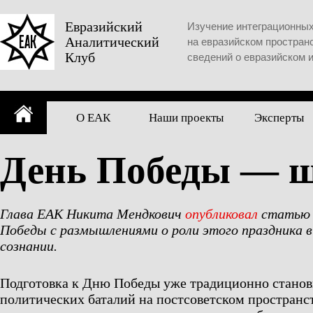
Skip
to
Евразийский
Изучение интеграционны
Аналитический
content
на евразийском простран
Клуб
сведений о евразийском 
О ЕАК
Наши проекты
Эксперты
День Победы — ш
Глава ЕАК Никита Мендкович
опубликовал
статью 
Победы с размышлениями о роли этого праздника 
сознании.
Подготовка к Дню Победы уже традиционно станов
политических баталий на постсоветском пространст