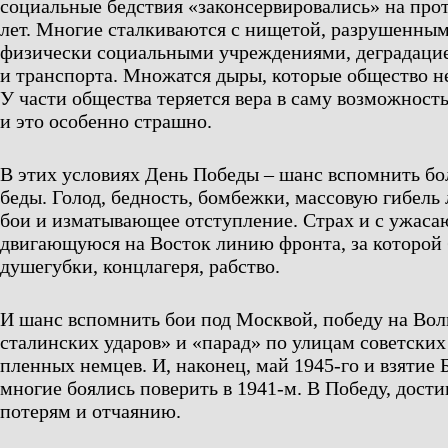
социальные бедствия «законсервировались» на про
лет. Многие сталкиваются с нищетой, разрушенны
физически социальными учреждениями, деградац
и транспорта. Множатся дыры, которые общество не
У части общества теряется вера в саму возможность
и это особенно страшно.
В этих условиях День Победы – шанс вспомнить бо
беды. Голод, бедность, бомбежки, массовую гибель
бои и изматывающее отступление. Страх и с ужас
двигающуюся на Восток линию фронта, за которой 
душегубки, концлагеря, рабство.
И шанс вспомнить бои под Москвой, победу на Волг
сталинских ударов» и «парад» по улицам советских
пленных немцев. И, наконец, май 1945-го и взятие 
многие боялись поверить в 1941-м. В Победу, дост
потерям и отчаянию.