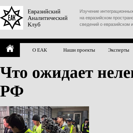
Skip
to
Евразийский
Изучение интеграционны
Аналитический
content
на евразийском простран
Клуб
сведений о евразийском 
О ЕАК
Наши проекты
Эксперты
Что ожидает нел
РФ