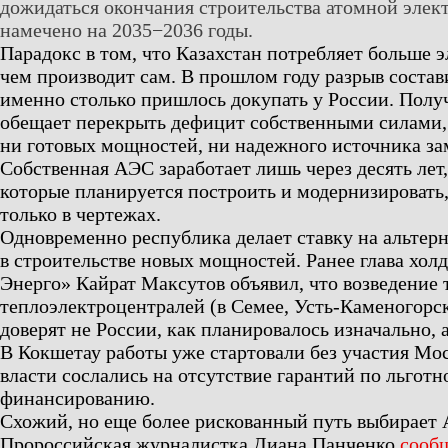
дожидаться окончания строительства атомной элек
намечено на 2035−2036 годы.
Парадокс в том, что Казахстан потребляет больше 
чем производит сам. В прошлом году разрыв состав
именно столько пришлось докупать у России. Получ
обещает перекрыть дефицит собственными силами, 
ни готовых мощностей, ни надежного источника з
Собственная АЭС заработает лишь через десять лет,
которые планируется построить и модернизировать
только в чертежах.
Одновременно республика делает ставку на альтер
в строительстве новых мощностей. Ранее глава хол
Энерго» Кайрат Максутов объявил, что возведение 
теплоэлектроцентралей (в Семее, Усть-Каменогорс
доверят не России, как планировалось изначально, 
В Кокшетау работы уже стартовали без участия М
власти сослались на отсутствие гарантий по льгот
финансированию.
Схожий, но еще более рискованный путь выбирает 
Пророссийская журналистка Диана Панченко
сооб