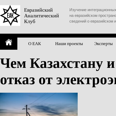
Skip
to
Евразийский
Изучение интеграционны
Аналитический
content
на евразийском простран
Клуб
сведений о евразийском 
О ЕАК
Наши проекты
Эксперты
Чем Казахстану и
отказ от электро