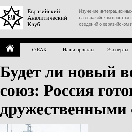
Skip
to
Евразийский
Изучение интеграционны
Аналитический
content
на евразийском простран
Клуб
сведений о евразийском 
О ЕАК
Наши проекты
Эксперты
Будет ли новый 
союз: Россия гот
дружественными 