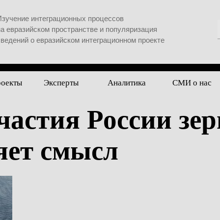
Изучение интеграционных процессов
на евразийском пространстве и популяризация
сведений о евразийском интеграционном проекте
роекты
Эксперты
Аналитика
СМИ о нас
частия России зе
яет смысл