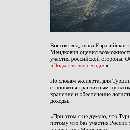
Востоковед, глава Евразийског
Мендкович оценил возможность
участия российской стороны. О
«
Подмосковье сегодня
».
По словам эксперта, для Турции
становятся транзитным пунктом
хранение и обеспечение логис
доходы.
«При этом я не думаю, что Турц
потому что без участия России 
подчеркнул Мендкович.