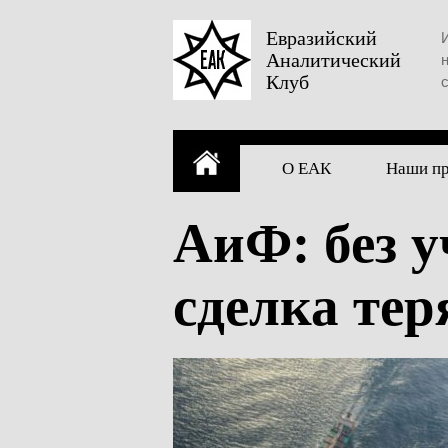
Skip
to
Евразийский
Аналитический
content
Клуб
О ЕАК
Наши п
АиФ: без у
сделка тер