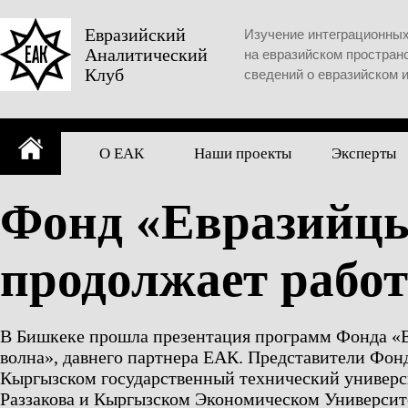
Skip
to
Евразийский
Изучение интеграционны
Аналитический
content
на евразийском простран
Клуб
сведений о евразийском 
О ЕАК
Наши проекты
Эксперты
Фонд «Евразийцы
продолжает рабо
В Бишкеке прошла презентация программ Фонда «Е
волна», давнего партнера ЕАК. Представители Фон
Кыргызском государственный технический универси
Раззакова и Кыргызском Экономическом Университе