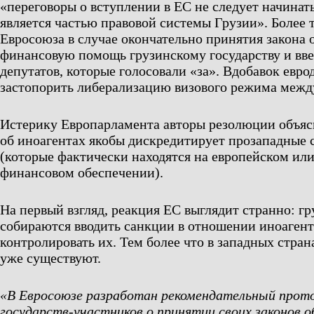
«переговоры о вступлении в ЕС не следует начинать
является частью правовой системы Грузии». Более т
Евросоюза в случае окончательно принятия закона 
финансовую помощь грузинскому государству и вве
депутатов, которые голосовали «за». Вдобавок евр
застопорить либерализацию визового режима межд
Истерику Европарламента авторы резолюции объясн
об иноагентах якобы дискредитирует прозападные 
(которые фактически находятся на европейском ил
финансовом обеспечении).
На первый взгляд, реакция ЕС выглядит странно: гр
собираются вводить санкции в отношении иноаген
контролировать их. Тем более что в западных стра
уже существуют.
«В Евросоюзе разработан рекомендательный прото
государств-участников о принятии своих законов о