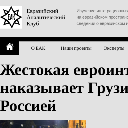
Skip
to
Евразийский
Изучение интеграционны
Аналитический
content
на евразийском простран
Клуб
сведений о евразийском 
О ЕАК
Наши проекты
Эксперты
Жестокая евроинт
наказывает Грузи
Россией