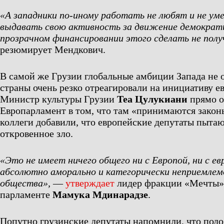
«А западники по-иному работать не любят и не у
выдавать свою активность за движение демократич
прозрачном финансировании этого сделать не полу
резюмирует Мендкович.
В самой же Грузии глобальные амбиции Запада не 
страны очень резко отреагировали на инициативу е
Министр культуры Грузии
Теа Цулукиани
прямо о
Европарламент в том, что там «принимаются законы
коллеги добавили, что европейские депутаты пытаю
откровенное зло.
«Это не имеет ничего общего ни с Европой, ни с е
абсолютно аморально и категорически неприемлемо
общества»,
—
утверждает
лидер фракции «Мечты»
парламенте
Мамука Мдинарадзе
.
Попутно грузинские депутаты напомнили, что под