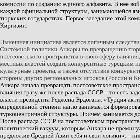
комиссии по созданию единого алфавита. В нее вой
каждой официальной структуры, занимающейся яз
тюркских государствах. Первое заседание этой ком
Киргизии.
Нынешняя инициатива является логичным следстви
Системной политики Анкары по превращению тюрк
постсоветского пространства в свою сферу влияния
местных властей создать конкурентные турецким 
культурные проекты, а также отсутствие конкурент
стороны других региональных игроков (России и Ки
Анкара начала превращать постсоветское пространс
влияния сразу же после распада СССР – то есть зад
власти президента Реджепа Эрдогана. «Турция акти
определенной степени нагло занимается формиров
туркоцентричной структуры. Причем занимается до
После распада СССР на постсоветском пространств
политический вакуум, которым Анкара не преминул
предложив Средней Азии себя и свои логики», – п