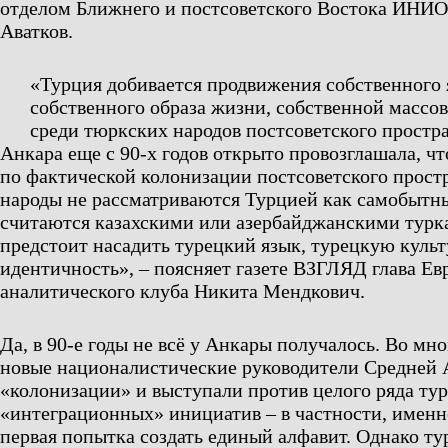
отделом Ближнего и постсоветского Востока ИНИ
Аватков.
«Турция добивается продвижения собственного 
собственного образа жизни, собственной массо
среди тюркских народов постсоветского простра
Анкара еще с 90-х годов открыто провозглашала, чт
по фактической колонизации постсоветского прост
народы не рассматриваются Турцией как самобытны
считаются казахскими или азербайджанскими турк
предстоит насадить турецкий язык, турецкую куль
идентичность», – поясняет газете ВЗГЛЯД глава Ев
аналитического клуба Никита Мендкович.
Да, в 90-е годы не всё у Анкары получалось. Во мн
новые националистические руководители Средней 
«колонизации» и выступали против целого ряда ту
«интеграционных» инициатив – в частности, именн
первая попытка создать единый алфавит. Однако ту