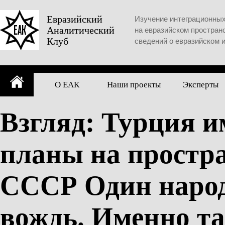
Skip
to
Евразийский
Изучение интеграционны
Аналитический
content
на евразийском простран
Клуб
сведений о евразийском 
О ЕАК
Наши проекты
Эксперты
Взгляд: Турция и
планы на простр
СССР Один народ,
вождь. Именно т