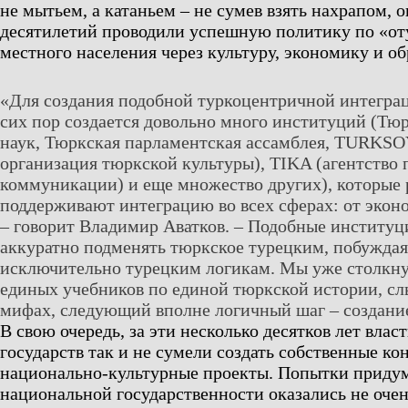
не мытьем, а катаньем – не сумев взять нахрапом, 
десятилетий проводили успешную политику по «о
местного населения через культуру, экономику и об
«Для создания подобной туркоцентричной интеграц
сих пор создается довольно много институций (Тю
наук, Тюркская парламентская ассамблея, TURKS
организация тюркской культуры), TIKA (агентство 
коммуникации) и еще множество других), которые 
поддерживают интеграцию во всех сферах: от экон
– говорит Владимир Аватков. – Подобные институ
аккуратно подменять тюркское турецким, побуждая
исключительно турецким логикам. Мы уже столкну
единых учебников по единой тюркской истории, с
мифах, следующий вполне логичный шаг – создание
В свою очередь, за эти несколько десятков лет влас
государств так и не сумели создать собственные к
национально-культурные проекты. Попытки приду
национальной государственности оказались не оче