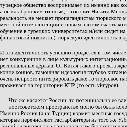
турецкое общество воспринимает их именно как ко
а не как братские этносы», – говорит Никита Мендк
реальность не мешает пропагандистам тюркского м
местной интеллигенции и новым элитам (часть кот
обучение в турецких университетах и/или сидит на
финансовой подпитке) тюркскую идентичность в кр
И эта идентичность успешно продается в том числе 
нет конкуренции в лице культурных интеграционны
региональных держав. От Китая такого проекта ждат
конце концов, тамошняя идеология глубоко китаец
очень непросто интегрировать даже то тюркское на
проживает на территории КНР (то есть уйгуров).
Что же касается России, то потенциально ее вл
постсоветском пространстве могло бы быть кол
Именно Россия (а не Турция) кормит местные госуд
которые перечисляют гастарбайтеры из того же Уз
домой, эквивалентны национальным бюджетам данн