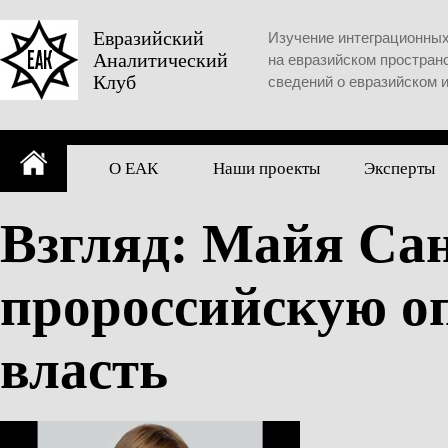
Skip
to
Евразийский
Изучение интеграционны
Аналитический
content
на евразийском простран
Клуб
сведений о евразийском 
О ЕАК
Наши проекты
Эксперты
Взгляд: Майя Са
пророссийскую о
власть