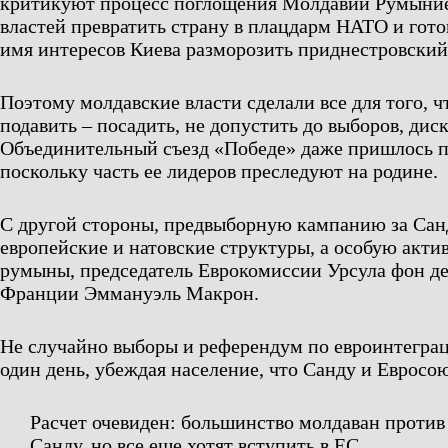
критикуют процесс поглощения Молдавии Румыние
властей превратить страну в плацдарм НАТО и гот
имя интересов Киева разморозить приднестровский
Поэтому молдавские власти сделали все для того, 
подавить – посадить, не допустить до выборов, дис
Объединительный съезд «Победе» даже пришлось п
поскольку часть ее лидеров преследуют на родине.
С другой стороны, предвыборную кампанию за Сан
европейские и натовские структуры, а особую акти
румыны, председатель Еврокомиссии Урсула фон де
Франции Эммануэль Макрон.
Не случайно выборы и референдум по евроинтегра
один день, убеждая население, что Санду и Евросоюз
Расчет очевиден: большинство молдаван против
Санду, но все еще хотят вступить в ЕС.