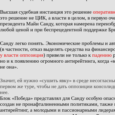
Высшая судебная инстанция это решение
оперативн
это решение не ЦИК, а власти в целом, в первую о
президента Майи Санду, которая намерена переизбр
любой ценой и при беспрецедентной поддержке Бр
Санду легко понять. Экономические проблемы и а
(в частности, отказ выделять средства на финанси
у власти оппозиция
) привели не только к
падению
р
но и к появлению огромного антирейтинга, когда «к
не она».
Значит, ей нужно «сушить явку» в среде несогласны
первом же туре, чтобы не дать оппозиции консолид
нее.
Блок «Победа» представлял для Санду особую опасн
создан не пронафталиненными политиками, такж
антирейтинг, а молодыми и пассионарными лидера