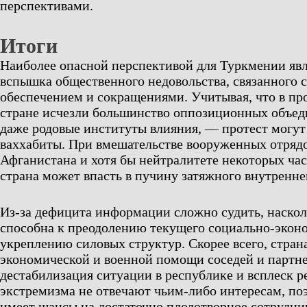
перспективами.
Итоги
Наиболее опасной перспективой для Туркмении явл
вспышка общественного недовольства, связанного 
обеспечением и сокращениями. Учитывая, что в пр
стране исчезли большинство оппозиционных объед
даже родовые институты влияния, — протест могут 
ваххабиты. При вмешательстве вооруженных отрядо
Афганистана и хотя бы нейтралитете некоторых ч
страна может впасть в пучину затяжного внутренне
Из-за дефицита информации сложно судить, наско
способна к преодолению текущего социально-эконо
укреплению силовых структур. Скорее всего, стран
экономической и военной помощи соседей и партне
дестабилизация ситуации в республике и всплеск р
экстремизма не отвечают чьим-либо интересам, п
имеет шансы на достаточно плодотворное сотрудни