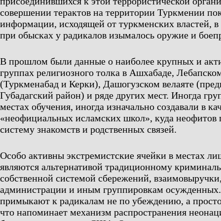
присоединившихся к этой террористической орган
совершении терактов на территории Туркмении пока
информации, исходящей от туркменских властей, в
при обысках у радикалов изымалось оружие и боеп
В прошлом были данные о наиболее крупных и акт
группах религиозного толка в Ашхабаде, Лебапском
(Туркменабад и Керки), Дашогузском велаяте (пре
Губадагский район) и ряде других мест. Иногда гр
местах обучения, иногда изначально создавали в ка
«неофициальных исламских школ», куда неофитов 
систему знакомств и родственных связей.
Особо активны экстремистские ячейки в местах ли
являются альтернативой традиционному криминаль
собственной системой сбережений, взаимовыручки
администрации и иным группировкам осужденных.
примыкают к радикалам не по убеждению, а просто
что напоминает механизм распространения неонац