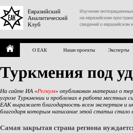
Skip
to
Евразийский
Изучение интеграционны
Аналитический
content
на евразийском простран
Клуб
сведений о евразийском 
О ЕАК
Наши проекты
Эксперты
Туркмения под у
На сайте ИА «
Регнум
» опубликован материал о те
угрозе Туркмении и проблемах в работа местных с
ЕАК выражает благодарность всем экспертам и 
благодаря которым написание этой статьи стал
Самая закрытая страна региона нуждаетс