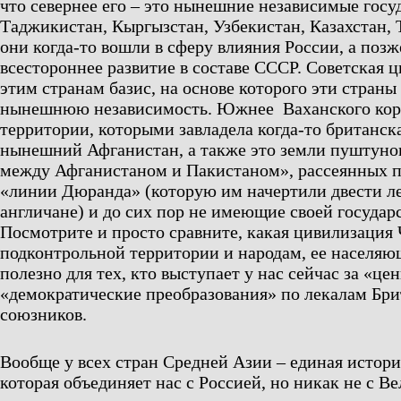
что севернее его – это нынешние независимые госу
Таджикистан, Кыргызстан, Узбекистан, Казахстан, 
они когда-то вошли в сферу влияния России, а поз
всестороннее развитие в составе СССР. Советская 
этим странам базис, на основе которого эти стран
нынешнюю независимость. Южнее Ваханского кори
территории, которыми завладела когда-то британск
нынешний Афганистан, а также это земли пуштунов
между Афганистаном и Пакистаном», рассеянных п
«линии Дюранда» (которую им начертили двести ле
англичане) и до сих пор не имеющие своей государ
Посмотрите и просто сравните, какая цивилизация
подконтрольной территории и народам, ее населяю
полезно для тех, кто выступает у нас сейчас за «це
«демократические преобразования» по лекалам Бри
союзников.
Вообще у всех стран Средней Азии – единая история
которая объединяет нас с Россией, но никак не с В