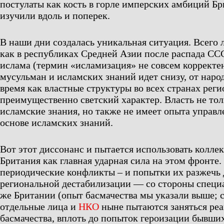
постулаты как кость в горле имперских амбиций Б
изучили вдоль и поперек.
В наши дни создалась уникальная ситуация. Всего 
как в республиках Средней Азии после распада СС
ислама (термин «исламизация» не совсем корректен
мусульман и исламских знаний идет снизу, от наро
время как властные структуры во всех странах рег
преимущественно светский характер. Власть не тол
исламские знания, но также не имеет опыта управ
основе исламских знаний.
Вот этот диссонанс и пытается использовать колле
Британия как главная ударная сила на этом фронте
периодические конфликты – и попытки их разжечь 
региональной дестабилизации — со стороны специ
же Британии (опыт басмачества мы указали выше; с
отдельные лица и
НКО
ныне пытаются заняться ре
басмачества, вплоть до попыток героизации бывши