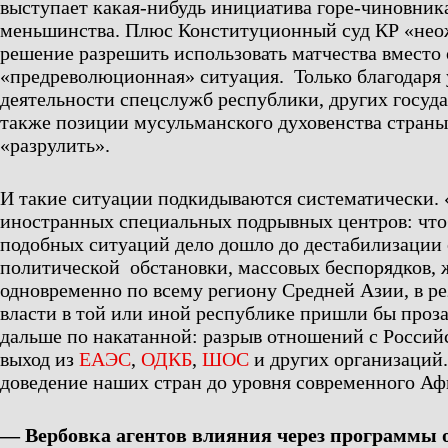
выступает какая-нибудь инициатива горе-чиновник
меньшинства. Плюс Конституционный суд КР «не
решение разрешить использовать матчества вместо 
«предреволюционная» ситуация. Только благодар
деятельности спецслужб республики, других госуда
также позиции мусульманского духовенства страны
«разрулить».
И такие ситуации подкидываются систематически. 
иностранных специальных подрывных центров: чтоб
подобных ситуаций дело дошло до дестабилизации
политической обстановки, массовых беспорядков, 
одновременно по всему региону Средней Азии, в ре
власти в той или иной республике пришли бы проз
дальше по накатанной: разрыв отношений с Россий
выход из
ЕАЭС
,
ОДКБ
,
ШОС
и других организаций.
доведение наших стран до уровня современного Аф
— Вербовка агентов влияния через программы 