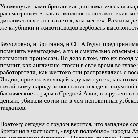
Упомянутая вами британская дипломатическая акад
рассматривается как возможность «штамповки» ко
дипломатов что называется, «на месте». В самом де
же клубники и животноводов вербовать высокопост
Безусловно, и Британия, и США будут предприним
помешать невыгодным, а то и смертельно опасным 
гегемонии процессам. Но дело в том, что их поезд 
помнит, как англичане стояли в свое время во глав
работорговли, как жестоко они расправлялись с вос
Индии, привязывая людей к дулам пушек, как отом
китайскому народу за восстания в ходе «опиумной 
басмаческие отряды в Средней Азии, вооруженные 
деньги, убивали сотни ни в чем неповинных узбеков
таджиков.
Поэтому сегодня с трудом верится, что западное со
Британия в частности, «вдруг полюбило» народы А