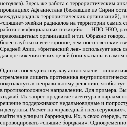
негодяев). Здесь же работа с террористическим анк
провинциях Афганистана (бежавшие из Сирии ост
международных террористических организаций), п
«спящие» ячейки радикалов на территории самих ст
работа с «официальных позиций» — НПО-НКО, раз
правозащитных организаций и т.п. Образно говоря,
более глубоко и всесторонне, чем постсоветские св
Средней Азии, «британский лев» использует весь 
для достижения своих целей (они указаны в самом 
Одно из последних ноу-хау англосаксов – «политич
стремление лишить противника внутриполитическо
подтолкнуть к неправильному решению, чтобы тут 
в противоположном направлении. Для примера. Вы
хиджаб. Их запрет продвигает агентура в парламент
решение поддерживают недальновидные и попрост
и депутаты. Расчет на «праведный гнев верующих»
выйти на улицы и баррикады. Их, в свою очередь, г
спровоцировать «спящие бородачи». Одновременно