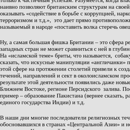
только к частичным успехам. Разумеется, когда вла
наивно позволяют британским структурам на своей
оказывать «содействие в борьбе с коррупцией, нар
терроризмом и т.д.», это дает прямо противополож
называемый в народе «поставить волка стеречь овец
Ну, а самая большая фишка Британии – это сфера р
западных стран не может сравниться с ней в глубин
На «исламской теме» бриты, что называется, собак
сказать, что искусные манипуляции «англичанки» 
этой сфере на протяжении столетий привели к соз
течений, направлений и сект в околоисламском про
результате этой деятельности появились даже новые
Ближнем Востоке, регионе Персидского залива. П
пример – образование Пакистана (вернее сказать, р
единого государства Индии) и т.д.
В наши дни многие последователи религиозных теч
обосновавшихся в странах «Центральной Азии» и н