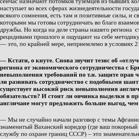
сейчас назначают потомков туземцев из бывших ко
наступает во всех сферах жизнедеятельности госуда
всякого сомнения, есть там и позитивные силы, и с
которыми мы готовы сотрудничать во благо взаимо
дружбы. Но когда на деле страны нашего региона с
рецидивами прошлого и ощущают на себе методику
— это, по крайней мере, неприемлемо в условиях 21
— Кстати, о кнуте. Снова звучит тезис об «отлу
региона от экономического сотрудничества с Бр
невыполнения требований по т.н. защите прав ч
ли развивать сотрудничество с подобными шант
существует высокий риск невыполнения англи
обязательств? И стоит ли овчинка выделки в 
англичане могут предложить больше выгод, чем
— Мы не случайно начали разговор с темы Афганист
знаменитый Ваханский коридор (где ваш покорный с
службу по охране границ СССР) – это знаменательн