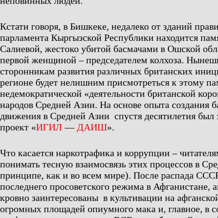
неповинных людей.
Кстати говоря, в Бишкеке, недалеко от зданий прав
парламента Кыргызской Республики находится пам
Салиевой, жестоко убитой басмачами в Ошской обл
первой женщиной – председателем колхоза. Ныне
сторонникам развития различных британских иници
регионе будет нелишним присмотреться к этому па
недемократической «деятельности британской коро
народов Средней Азии. На основе опыта создания б
движения в Средней Азии спустя десятилетия был
проект «
ИГИЛ
—
ДАИШ
».
Что касается наркотрафика и коррупции – читател
понимать тесную взаимосвязь этих процессов в Сре
принципе, как и во всем мире). После распада ССС
последнего просоветского режима в Афганистане, 
кровно заинтересованы в культивации на афганско
огромных площадей опиумного мака и, главное, в 