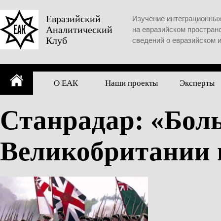
Skip
to
Евразийский
Изучение интеграционны
Аналитический
content
на евразийском простран
Клуб
сведений о евразийском 
О ЕАК
Наши проекты
Эксперты
Станрадар: «Бол
Великобритании и