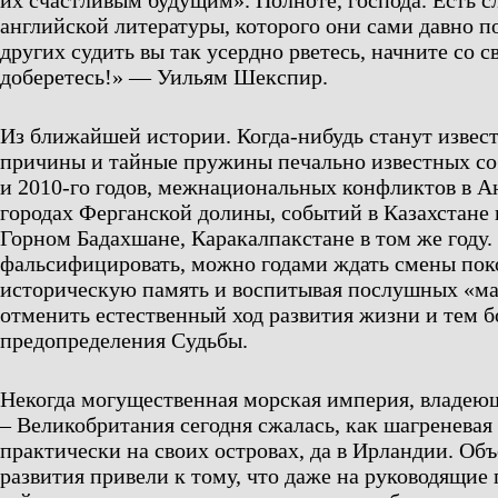
их счастливым будущим». Полноте, господа. Есть с
английской литературы, которого они сами давно п
других судить вы так усердно рветесь, начните со с
доберетесь!» — Уильям Шекспир.
Из ближайшей истории. Когда-нибудь станут извес
причины и тайные пружины печально известных со
и 2010-го годов, межнациональных конфликтов в А
городах Ферганской долины, событий в Казахстане в
Горном Бадахшане, Каракалпакстане в том же году
фальсифицировать, можно годами ждать смены поко
историческую память и воспитывая послушных «ма
отменить естественный ход развития жизни и тем б
предопределения Судьбы.
Некогда могущественная морская империя, владею
– Великобритания сегодня сжалась, как шагреневая
практически на своих островах, да в Ирландии. Об
развития привели к тому, что даже на руководящие 