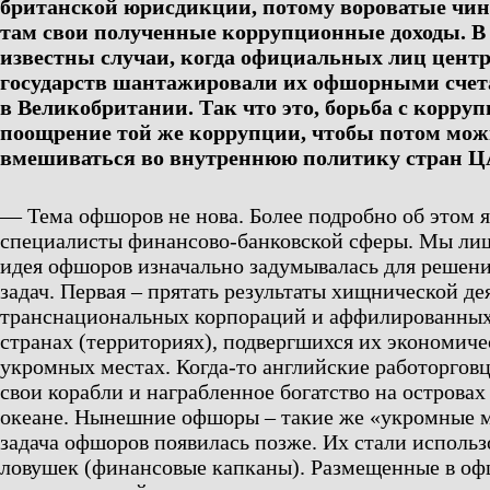
британской юрисдикции, потому вороватые чин
там свои полученные коррупционные доходы. В 
известны случаи, когда официальных лиц цент
государств шантажировали их офшорными сче
в Великобритании. Так что это, борьба с корру
поощрение той же коррупции, чтобы потом мо
вмешиваться во внутреннюю политику стран Ц
— Тема офшоров не нова. Более подробно об этом 
специалисты финансово-банковской сферы. Мы лиш
идея офшоров изначально задумывалась для решени
задач. Первая – прятать результаты хищнической д
транснациональных корпораций и аффилированных 
странах (территориях), подвергшихся их экономиче
укромных местах. Когда-то английские работоргов
свои корабли и награбленное богатство на островах
океане. Нынешние офшоры – такие же «укромные 
задача офшоров появилась позже. Их стали использо
ловушек (финансовые капканы). Размещенные в оф