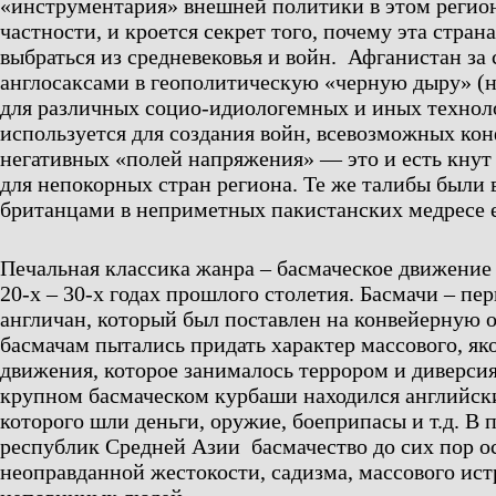
«инструментария» внешней политики в этом регионе
частности, и кроется секрет того, почему эта стран
выбраться из средневековья и войн. Афганистан за
англосаксами в геополитическую «черную дыру» (
для различных социо-идиологемных и иных техноло
используется для создания войн, всевозможных ко
негативных «полей напряжения» — это и есть кнут
для непокорных стран региона. Те же талибы были
британцами в неприметных пакистанских медресе е
Печальная классика жанра – басмаческое движение
20-х – 30-х годах прошлого столетия. Басмачи – пе
англичан, который был поставлен на конвейерную 
басмачам пытались придать характер массового, як
движения, которое занималось террором и диверси
крупном басмаческом курбаши находился английски
которого шли деньги, оружие, боеприпасы и т.д. В 
республик Средней Азии басмачество до сих пор о
неоправданной жестокости, садизма, массового ист