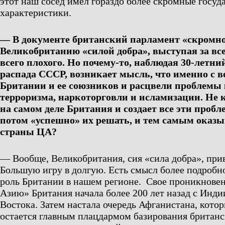
этот наш сосед имел гораздо более скромные госуд
характеристики.
— В документе британский парламент «скромно
Великобританию «силой добра», выступая за вс
всего плохого. Но почему-то, наблюдая 30-летни
распада СССР, возникает мысль, что именно с в
Британии и ее союзников и расцвели проблемы
терроризма, наркоторговли и исламизации. Не к
на самом деле Британия и создает все эти пробл
потом «успешно» их решать, и тем самым оказы
страны ЦА?
— Вообще, Великобритания, сия «сила добра», прив
Большую игру в долгую. Есть смысл более подробн
роль Британии в нашем регионе. Свое проникнове
Азию» Британия начала более 200 лет назад с Инди
Востока. Затем настала очередь Афганистана, котор
остается главным плацдармом базирования британс