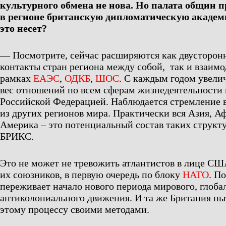
культурного обмена не нова. Но палата общин 
в регионе британскую дипломатическую академ
это несет?
— Посмотрите, сейчас расширяются как двусторон
контакты стран региона между собой, так и взаимо
рамках
ЕАЭС
,
ОДКБ
,
ШОС
. С каждым годом увели
вес отношений по всем сферам жизнедеятельности г
Российской Федерацией. Наблюдается стремление 
из других регионов мира. Практически вся Азия, А
Америка – это потенциальный состав таких структ
БРИКС.
Это не может не тревожить атлантистов в лице СШ
их союзников, в первую очередь по блоку
НАТО
. П
переживает начало нового периода мирового, глоба
антиколониального движения. И та же Британия пы
этому процессу своими методами.