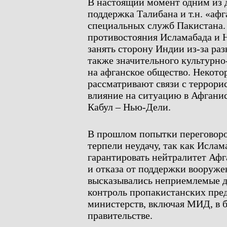
В настоящий момент одним из д
поддержка Талибана и т.н. «а
специальных служб Пакистана. 
противостояния Исламабада и 
занять сторону Индии из-за ра
также значительного культурн
на афганское общество. Некото
рассматривают связи с террори
влияние на ситуацию в Афганис
Кабул – Нью-Дели.
В прошлом попытки переговор
терпели неудачу, так как Исла
гарантировать нейтралитет Афг
и отказа от поддержки вооруже
высказывались неприемлемые д
контроль пропакистанских пре
министерств, включая МИД, в
правительстве.