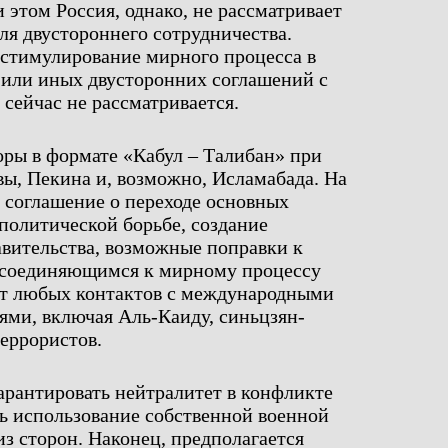
и этом Россия, однако, не рассматривает
ля двустороннего сотрудничества.
 стимулирование мирного процесса в
 или иных двусторонних соглашений с
сейчас не рассматривается.
ры в формате «Кабул – Талибан» при
ы, Пекина и, возможно, Исламабада. На
 соглашение о переходе основных
политической борьбе, создание
вительства, возможные поправки к
исоединяющимся к мирному процессу
 от любых контактов с международными
ями, включая Аль-Каиду, синьцзян-
террористов.
арантировать нейтралитет в конфликте
ь использование собственной военной
з сторон. Наконец, предполагается