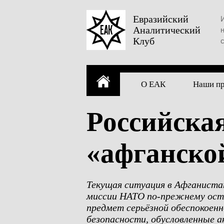
Skip
to
Евразийский
Аналитический
content
Клуб
О ЕАК
Наши п
Российска
«афганско
Текущая ситуация в Афганиста
миссии НАТО по-прежнему ост
предмет серьёзной обеспокоенн
безопасности, обусловленные