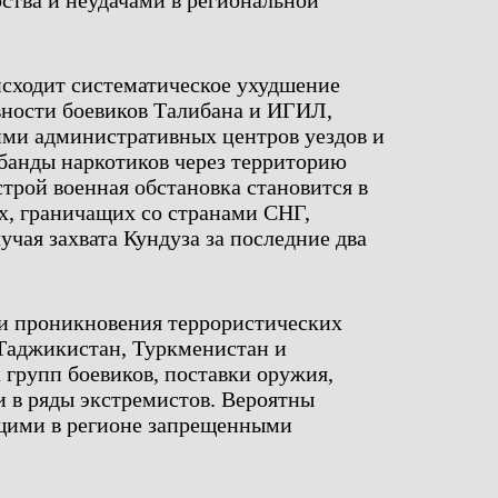
ства и неудачами в региональной
исходит систематическое ухудшение
вности боевиков Талибана и ИГИЛ,
ими административных центров уездов и
банды наркотиков через территорию
трой военная обстановка становится в
х, граничащих со странами СНГ,
чая захвата Кундуза за последние два
ки проникновения террористических
 Таджикистан, Туркменистан и
 групп боевиков, поставки оружия,
 в ряды экстремистов. Вероятны
щими в регионе запрещенными
.