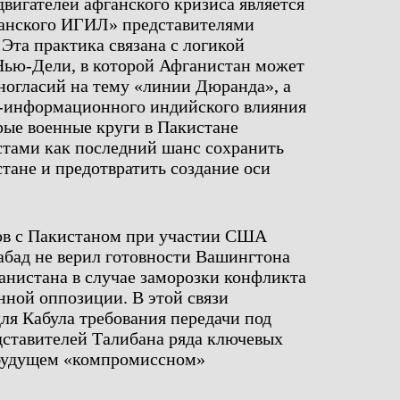
вигателей афганского кризиса является
фганского ИГИЛ» представителями
Эта практика связана с логикой
Нью-Дели, в которой Афганистан может
зногласий на тему «линии Дюранда», а
о-информационного индийского влияния
рые военные круги в Пакистане
стами как последний шанс сохранить
тане и предотвратить создание оси
ов с Пакистаном при участии США
мабад не верил готовности Вашингтона
анистана в случае заморозки конфликта
нной оппозиции. В этой связи
ля Кабула требования передачи под
дставителей Талибана ряда ключевых
 будущем «компромиссном»