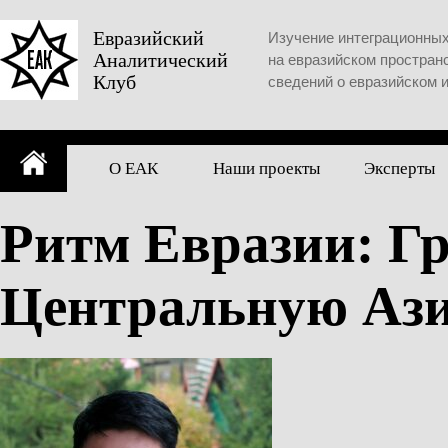
Skip
to
Евразийский
Изучение интеграционны
Аналитический
content
на евразийском простран
Клуб
сведений о евразийском 
О ЕАК
Наши проекты
Эксперты
Ритм Евразии: Гр
Центральную Ази