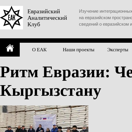
Skip
to
Евразийский
Изучение интеграционны
Аналитический
content
на евразийском простран
Клуб
сведений о евразийском 
О ЕАК
Наши проекты
Эксперты
Ритм Евразии: Че
Кыргызстану