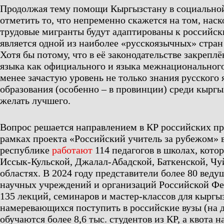
Продолжая тему помощи Кыргызстану в социальной 
отметить то, что непременно скажется на том, наск
трудовые мигранты будут адаптированы к российск
является одной из наиболее «русскоязычных» стра
Хотя бы потому, что в её законодательстве закреплё
языка как официального и языка межнационального
менее зачастую уровень не только знания русского 
образования (особенно – в провинции) среди кыргы
желать лучшего.
Вопрос решается направлением в КР российских пр
рамках проекта «Российский учитель за рубежом» 
республике
работают
114 педагогов в школах, кото
Иссык-Кульской, Джалал-Абадской, Баткенской, Ч
областях. В 2024 году представители более 80 веду
научных учреждений и организаций Российской Фе
135 лекций, семинаров и мастер-классов для кыргы
намеревающихся поступить в российские вузы (на
обучаются более 8,6 тыс. студентов из КР, а квота н