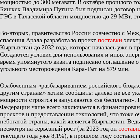
мощностью до 300 мегаватт. В октябре прошлого год
Бишкек Владимира Путина был подписан договор н
ГЭС в Таласской области мощностью до 29 МВт, ст
Во-вторых, правительство России совместно с Ме
спасения Арала разработало проект
поставки
элект
Кыргызстан до 2032 года, которая началась уже в п
Создаются условия для использования и иных энерг
время упомянутого визита подписано соглашение о
угольного месторождения Кара-Тыт на $79 млн.
Озабоченным «разбазариванием российского бюдж
другим странам» хотим сообщить: далеко не все ук
мощности строятся и запускаются «за бесплатно».
Федерации чаще всего заключается в финансирова
проектов и предоставлении технологий, что тоже о
небогатой страны, какой является Кыргызстан. Вед
несмотря на серьёзный рост (за 2023 год он
состави
текущего года уже 8,1%), в прошлом году составил 