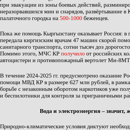
при эвакуации из зоны боевых действий, разминир
неразорвавшихся мин и снарядов, развёртывание в 
палаточного городка на
500-1000
беженцев.
Пока же помощь Кыргызстану оказывает Россия: в
передала киргизским врачам 47 машин скорой пом
санитарного транспорта, сотни тысяч доз дорогос
Помимо этого, МЧС КР
получило
от российских ко
автоцистерн и противопожарный вертолет Ми-8МТ
В течение 2024-2025 гг. предусмотрено оказание Р
помощи МВД КР в размере 627 млн рублей, в рамк
борьбе с незаконным оборотом наркотиков уже по
и беспилотники для контроля за приграничными р
Вода и электроэнергия – значит, 
Природно-климатические условия диктуют необхо