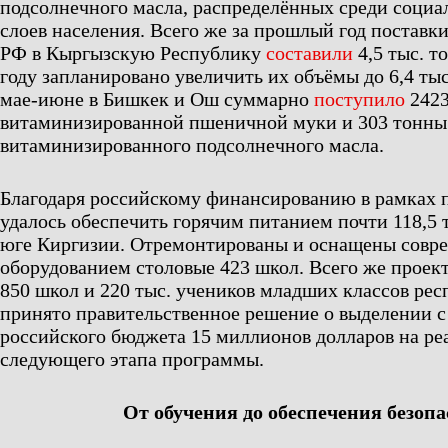
подсолнечного масла, распределённых среди соци
слоев населения. Всего же за прошлый год поставк
РФ в Кыргызскую Республику
составили
4,5 тыс. т
году запланировано увеличить их объёмы до 6,4 тыс
мае-июне в Бишкек и Ош суммарно
поступило
2423
витаминизированной пшеничной муки и 303 тонны
витаминизированного подсолнечного масла.
Благодаря российскому финансированию в рамках
удалось обеспечить горячим питанием почти 118,5 
юге Киргизии. Отремонтированы и оснащены сов
оборудованием столовые 423 школ. Всего же проект
850 школ и 220 тыс. учеников младших классов рес
принято правительственное решение о выделении с 
российского бюджета 15 миллионов долларов на р
следующего этапа программы.
От обучения до обеспечения безоп