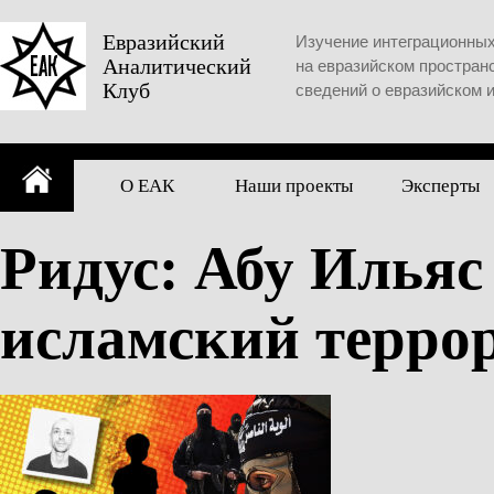
Skip
to
Евразийский
Изучение интеграционны
Аналитический
content
на евразийском простран
Клуб
сведений о евразийском 
О ЕАК
Наши проекты
Эксперты
Ридус: Абу Ильяс
исламский террор