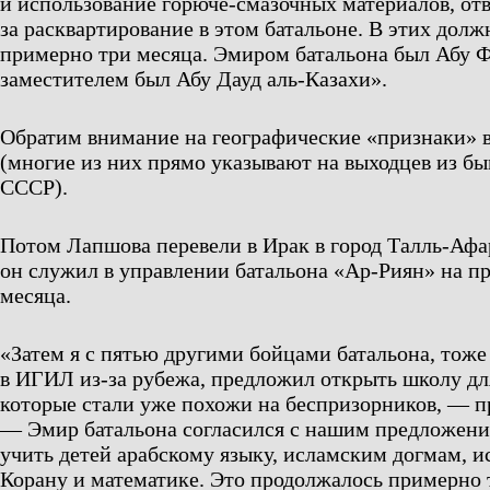
и использование горюче-смазочных материалов, от
за расквартирование в этом батальоне. В этих долж
примерно три месяца. Эмиром батальона был Абу Ф
заместителем был Абу Дауд аль-Казахи».
Обратим внимание на географические «признаки» 
(многие из них прямо указывают на выходцев из б
СССР).
Потом Лапшова перевели в Ирак в город Талль-Афар
он служил в управлении батальона «Ар-Риян» на п
месяца.
«Затем я с пятью другими бойцами батальона, то
в ИГИЛ из-за рубежа, предложил открыть школу дл
которые стали уже похожи на беспризорников, — 
— Эмир батальона согласился с нашим предложени
учить детей арабскому языку, исламским догмам, и
Корану и математике. Это продолжалось примерно 