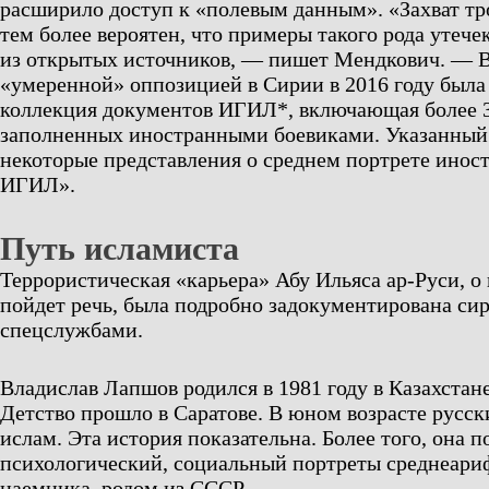
расширило доступ к «полевым данным». «Захват т
тем более вероятен, что примеры такого рода утече
из открытых источников, — пишет Мендкович. — В
«умеренной» оппозицией в Сирии в 2016 году была
коллекция документов ИГИЛ*, включающая более 3,
заполненных иностранными боевиками. Указанный 
некоторые представления о среднем портрете инос
ИГИЛ».
Путь исламиста
Террористическая «карьера» Абу Ильяса ар-Руси, о
пойдет речь, была подробно задокументирована с
спецслужбами.
Владислав Лапшов родился в 1981 году в Казахстане
Детство прошло в Саратове. В юном возрасте русс
ислам. Эта история показательна. Более того, она п
психологический, социальный портреты среднеари
наемника, родом из СССР.