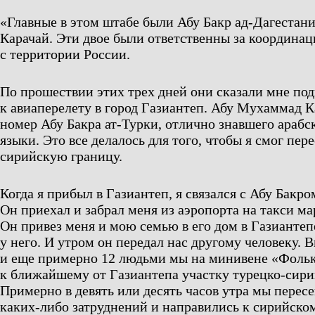
«Главные в этом штабе были Абу Бакр ад-Дагестан
Карачай. Эти двое были ответственны за координа
с территории России.
По прошествии этих трех дней они сказали мне под
к авиаперелету в город Газиантеп. Абу Мухаммад К
номер Абу Бакра ат-Турки, отлично знавшего арабс
языки. Это все делалось для того, чтобы я смог пер
сирийскую границу.
Когда я прибыл в Газиантеп, я связался с Абу Бакро
Он приехал и забрал меня из аэропорта на такси м
Он привез меня и мою семью в его дом в Газианте
у него. И утром он передал нас другому человеку. 
и еще примерно 12 людьми мы на минивене «Фольк
к ближайшему от Газиантепа участку турецко-сири
Примерно в девять или десять часов утра мы пересе
каких-либо затруднений и направились к сирийско