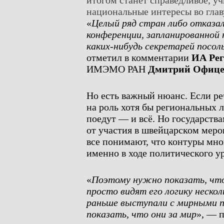
итогом станет справедливое, у
национальные интересы во глав
«
Целый ряд стран либо отказа
конференции, запланированной 
каких-нибудь секретарей посол
отметил в комментарии
ИА Ре
ИМЭМО РАН
Дмитрий Офице
Но есть важный нюанс. Если ре
на роль хотя бы региональных 
поедут — и всё. Но государства
от участия в швейцарском меро
все понимают, что контуры мно
именно в ходе политического у
«
Поэтому нужно показать, что 
просто видят его логику неско
раньше выступали с мирными п
показать, что они за мир
», — 