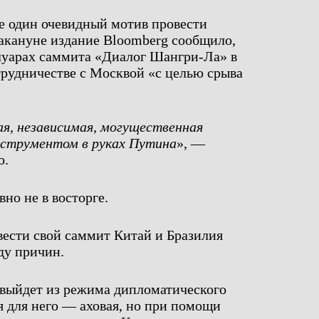
ще один очевидный мотив провести
акануне издание Bloomberg сообщило,
луарах саммита «Диалог Шангри-Ла» в
рудничестве с Москвой «с целью срыва
ая, независимая, могущественная
инструментом в руках Путина
», —
о.
но не в восторге.
вести свой саммит Китай и Бразилия
ду причин.
 выйдет из режима дипломатического
я для него — аховая, но при помощи