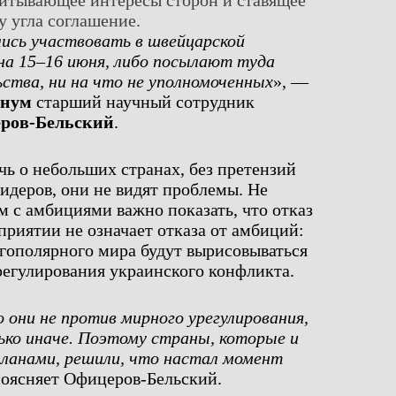
читывающее интересы сторон и ставящее
у угла соглашение.
лись участвовать в швейцарской
на 15–16 июня, либо посылают туда
ьства, ни на что не уполномоченных
», —
гнум
старший научный сотрудник
ров-Бельский
.
чь о небольших странах, без претензий
лидеров, они не видят проблемы. Не
м с амбициями важно показать, что отказ
приятии не означает отказа от амбиций:
гополярного мира будут вырисовываться
регулирования украинского конфликта.
они не против мирного урегулирования,
лько иначе. Поэтому страны, которые и
ланами, решили, что настал момент
поясняет Офицеров-Бельский.