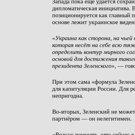
Запада пока еще удаётся сохран
дипломатическая инициатива. 
позиционируется как главный п
основе лежит украинское виден
«Украина как сторона, на чьей
которая несёт на себе всю тяж
определить контур мирного со
основой для достижения таког
президента Зеленского
», — гов
При этом сама «формула Зеленс
для капитуляции России. Для р
непригодна.
Во-вторых, Зеленский не може
партнёром — он нелегитимен.
«
Важно помнить, что сейчас в