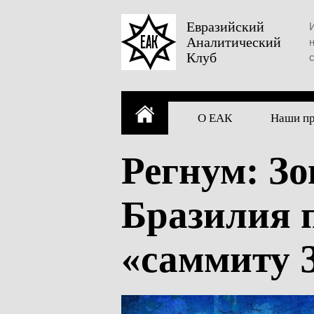
Skip
to
Евразийский
Аналитический
content
Клуб
О ЕАК
Наши п
Регнум: Зо
Бразилия 
«саммиту 