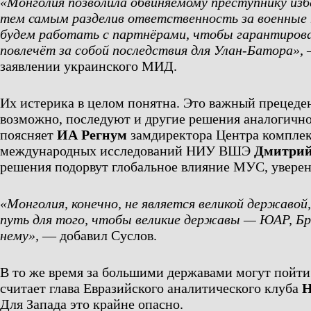
«Монголия позволила обвиняемому преступнику из
тем самым разделив ответственность за военные
будем работать с партнёрами, чтобы гарантиров
повлечёт за собой последствия для Улан-Батора»,
заявлении украинского МИД.
Их истерика в целом понятна. Это важный прецеден
возможно, последуют и другие решения аналогично
поясняет
ИА Регнум
замдиректора Центра комплек
международных исследований НИУ ВШЭ
Дмитрий
решения подорвут глобальное влияние МУС, уверен
«Монголия, конечно, не является великой державой
путь для того, чтобы великие державы — ЮАР, Бр
нему»,
— добавил Суслов.
В то же время за большими державами могут пойти
считает глава Евразийского аналитического клуба
Н
Для Запада это крайне опасно.