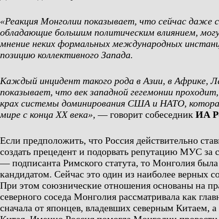
«Реакция Монголии показывает, что сейчас даже 
обладающие большим политическим влиянием, мог
мнение неких формальных международных инстанц
позицию коллективного Запада.
Каждый инцидент такого рода в Азии, в Африке, 
показывает, что век западной гегемонии проходи
крах системы доминирования США и НАТО, котора
мире с конца XX века»,
— говорит собеседник
ИА Р
Если предположить, что Россия действительно став
создать прецедент и подорвать репутацию МУС за с
— подписанта Римского статута, то Монголия был
кандидатом. Сейчас это один из наиболее верных 
При этом союзнические отношения основаны на п
северного соседа Монголия рассматривала как гла
сначала от японцев, владевших северным Китаем, а 