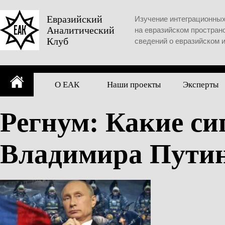
Skip
to
Евразийский
Изучение интеграционны
Аналитический
content
на евразийском простран
Клуб
сведений о евразийском 
О ЕАК
Наши проекты
Эксперты
Регнум: Какие си
Владимира Пути