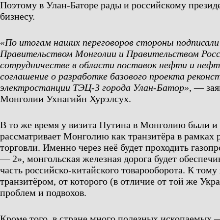
Поэтому в Улан-Баторе рады и российскому презид
бизнесу.
«По итогам наших переговоров стороны подписал
Правительством Монголии и Правительством Росс
сотрудничестве в области поставок нефти и нефт
соглашение о разработке базового проекта реконс
электростанции ТЭЦ-3 города Улан-Батор»,
— зая
Монголии Ухнагийн Хурэлсух.
В то же время у визита Путина в Монголию были и 
рассматривает Монголию как транзитёра в рамках 
торговли. Именно через неё будет проходить газоп
— 2», монгольская железная дорога будет обеспечи
часть российско-китайского товарооборота. К тому
транзитёром, от которого (в отличие от той же Укр
проблем и подвохов.
Кроме того, в стране много полезных ископаемых —