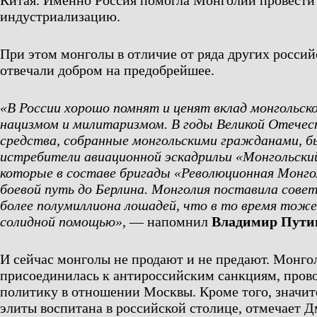
Китая. Именно Россия помогла Монголии провести
индустриализацию.
При этом монголы в отличие от ряда других росси
отвечали добром на предобрейшее.
«В России хорошо помнят и ценят вклад монгольско
нацизмом и милитаризмом. В годы Великой Отечес
средства, собранные монгольскими гражданами, 
истребители авиационной эскадрильи «Монгольски
которые в составе бригады «Революционная Монго
боевой путь до Берлина. Монголия поставила сове
более полумиллиона лошадей, что в то время тоже
солидной помощью»,
— напомнил
Владимир Пути
И сейчас монголы не продают и не предают. Монго
присоединилась к антироссийским санкциям, пров
политику в отношении Москвы. Кроме того, значите
элиты воспитана в российской столице, отмечает 