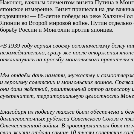
Наконец, важным элементом визита Путина в Монг
японское измерение. Визит пришелся на две важны
годовщины — 85-летие победы на реке Халхин-Гол
Японии во Второй мировой войне. Путин отдельно
борьбу России и Монголии против японцев.
«В 1939 году верная своему союзническому долгу н
незамедлительно, сразу же после вторжения япон
откликнулась на просьбу монгольского правительс
Мы отдаём дань памяти, мужеству и самоотверж
и героизму советских и монгольских воинов. Сражая
они дали жёсткий, решительный отпор агрессору 
суверенитет, территориальную целостность Монг
Благодаря их подвигу также была обеспечена и бе
дальневосточных рубежей Советского Союза в тя
Отечественной войны. В кровопролитных боях на м
свои жизни отдали свыше 10 тысяч советских сол