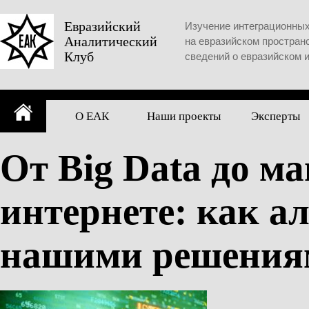
Skip
to
Евразийский
Изучение интеграционны
Аналитический
content
на евразийском простран
Клуб
сведений о евразийском 
О ЕАК
Наши проекты
Эксперты
От Big Data до м
интернете: как 
нашими решения