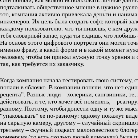
подталкивать общественное мнение в нужное русло
это, компания активно привлекала деньги и наним
инженеров. Их цель была создать софт, который зал
каждому пользователю: что ты пишешь, с кем дружи
тебя словарный запас, куда ты ездишь, что любишь 
На основе этого цифрового портрета они могли точ
именно фразу, в какой форме и в какой момент нуж
человеку, чтобы он принял нужную точку зрения и
так, как требуется их заказчику.
Когда компания начала тестировать свою систему, с
попали в яблочко. В компании поняли, что нет еди
рецепта”. Разные люди – холерики, сангвиники, те,
действовать, и те, кто хочет всё поменять, – реаги
разному. Поэтому, чтобы донести одну и ту же мыс
“упаковывать” её по-разному: одному покажут виде
на скрытую камеру, другому – случайный скриншот
третьему – скучный подкаст малоизвестного блогера
конверсия (то есть сколько людей кликнули) была 