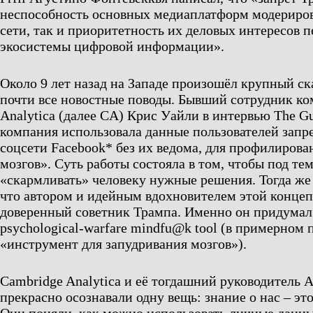
неспособность основных медиаплатформ модериров
сети, так и приоритетность их деловых интересов 
экосистемы цифровой информации».
Около 9 лет назад на Западе произошёл крупный с
почти все новостные поводы. Бывший сотрудник к
Analytica (далее CA) Крис Уайли в интервью The Gu
компания использовала данные пользователей запр
соцсети Facebook* без их ведома, для профилиров
мозгов». Суть работы состояла в том, чтобы под т
«скармливать» человеку нужные решения. Тогда же
что автором и идейным вдохновителем этой концеп
доверенный советник Трампа. Именно он придумал
psychological-warfare mindfu@k tool (в примерном 
«инструмент для запудривания мозгов»).
Cambridge Analytica и её тогдашний руководитель 
прекрасно осознавали одну вещь: знание о нас – эт
Они поняли, как можно использовать личные данны