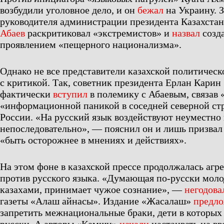
возбудили уголовное дело, и он
бежал
на Украину. 
руководителя администрации президента Казахста
Абаев
раскритиковал «экстремистов» и
назвал
созд
проявлением «пещерного национализма».
Однако не все представители казахской политичес
с критикой. Так, советник президента Ерлан Карин
фактически
вступил
в полемику с Абаевым, связав 
«информационной паникой в соседней северной стра
России. «На русский язык воздействуют неуместно
непоследовательно», — пояснил он и лишь призвал
«быть осторожнее в мнениях и действиях».
На этом фоне в казахской прессе продолжалась агр
против русского языка. «Думающая по-русски моло
казахами, принимает чужое сознание», —
негодова
газеты «Алаш айнасы». Издание «Жасалаш»
предл
запретить межнациональные браки, дети в которых 