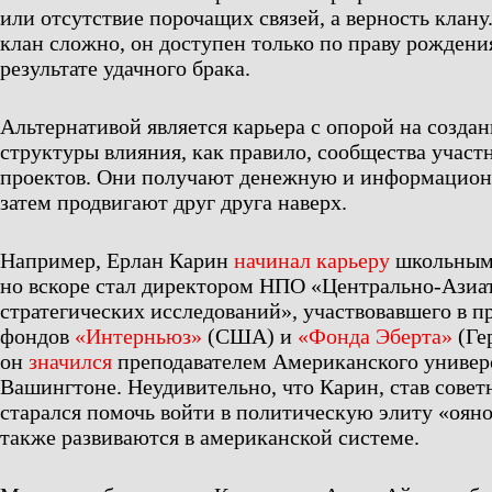
или отсутствие порочащих связей, а верность клану.
клан сложно, он доступен только по праву рождени
результате удачного брака.
Альтернативой является карьера с опорой на созд
структуры влияния, как правило, сообщества участ
проектов. Они получают денежную и информацион
затем продвигают друг друга наверх.
Например, Ерлан Карин
начинал карьеру
школьным 
но вскоре стал директором НПО «Центрально-Азиат
стратегических исследований», участвовавшего в п
фондов
«Интерньюз»
(США) и
«Фонда Эберта»
(Ге
он
значился
преподавателем Американского универ
Вашингтоне. Неудивительно, что Карин, став совет
старался помочь войти в политическую элиту «оян
также развиваются в американской системе.