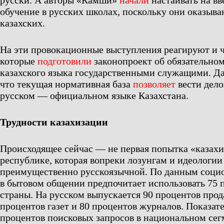
русски. А авторы «Камши»
начали
настаивать на вв
обучение в русских школах, поскольку они оказыв
казахских.
На эти провокационные выступления реагируют и 
которые
подготовили
законопроект об обязательно
казахского языка государственными служащими. Да
что текущая нормативная база
позволяет
вести дело
русском — официальном языке Казахстана.
Трудности казахизации
Происходящее сейчас — не первая попытка «казахи
республике, которая вопреки лозунгам и идеологии
преимущественно русскоязычной. По данным социо
в бытовом общении предпочитает использовать 75 
страны. На русском выпускается 90 процентов прод
процентов газет и 80 процентов журналов. Показате
процентов поисковых запросов в национальном сег