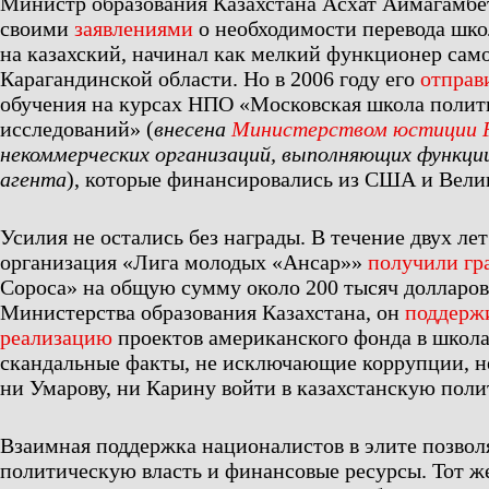
Министр образования Казахстана Асхат Аймагамбе
своими
заявлениями
о необходимости перевода шко
на казахский, начинал как мелкий функционер сам
Карагандинской области. Но в 2006 году его
отправ
обучения на курсах НПО «Московская школа полит
исследований» (
внесена
Министерством юстиции 
некоммерческих организаций, выполняющих функци
агента
), которые финансировались из США и Вели
Усилия не остались без награды. В течение двух ле
организация «Лига молодых «Ансар»»
получили гр
Сороса» на общую сумму около 200 тысяч долларов.
Министерства образования Казахстана, он
поддерж
реализацию
проектов американского фонда в школа
скандальные факты, не исключающие коррупции, н
ни Умарову, ни Карину войти в казахстанскую поли
Взаимная поддержка националистов в элите позвол
политическую власть и финансовые ресурсы. Тот ж