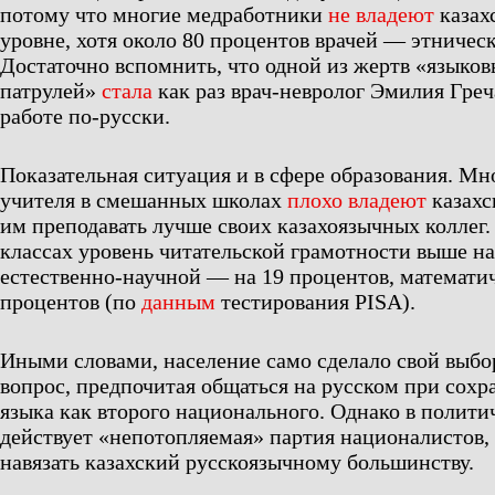
потому что многие медработники
не владеют
казах
уровне, хотя около 80 процентов врачей — этническ
Достаточно вспомнить, что одной из жертв «языко
патрулей»
стала
как раз врач-невролог Эмилия Греч
работе по-русски.
Показательная ситуация и в сфере образования. М
учителя в смешанных школах
плохо владеют
казахс
им преподавать лучше своих казахоязычных коллег
классах уровень читательской грамотности выше на
естественно-научной — на 19 процентов, математи
процентов (по
данным
тестирования PISA).
Иными словами, население само сделало свой выбо
вопрос, предпочитая общаться на русском при сохр
языка как второго национального. Однако в полити
действует «непотопляемая» партия националистов
навязать казахский русскоязычному большинству.