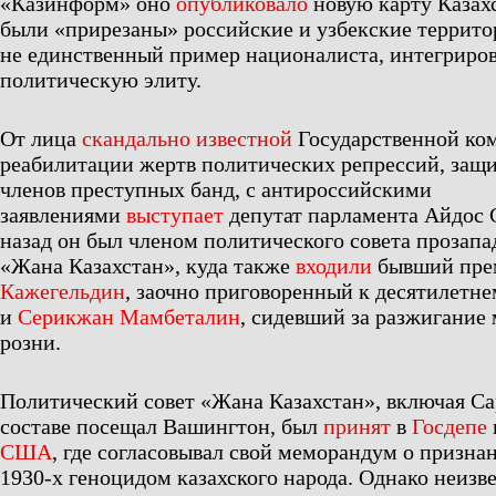
«Казинформ» оно
опубликовало
новую карту Казахс
были «прирезаны» российские и узбекские террит
не единственный пример националиста, интегриров
политическую элиту.
От лица
скандально известной
Государственной ко
реабилитации жертв политических репрессий, защ
членов преступных банд, с антироссийскими
заявлениями
выступает
депутат парламента Айдос 
назад он был членом политического совета прозап
«Жана Казахстан», куда также
входили
бывший пре
Кажегельдин
, заочно приговоренный к десятилетне
и
Серикжан Мамбеталин
, сидевший за разжигани
розни.
Политический совет «Жана Казахстан», включая Са
составе посещал Вашингтон, был
принят
в
Госдепе
США
, где согласовывал свой меморандум о призна
1930-х геноцидом казахского народа. Однако неизв