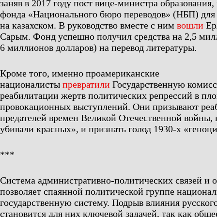
заняв в 2017 году пост вице-министра образования,
фонда «Национального бюро переводов» (НБП) для
на казахском. В руководство вместе с ним
вошли
Ер
Сарым. Фонд успешно получил средства на 2,5 милл
6 миллионов долларов) на перевод литературы.
Кроме того, именно проамериканские
националисты
превратили
Государственную комисс
реабилитации жертв политических репрессий в пл
провокационных выступлений. Они призывают реа
предателей времен Великой Отечественной войны, 
убивали красных», и признать голод 1930-х «геноци
***
Система административно-политических связей и о
позволяет спаянной политической группе национал
государственную систему. Подрыв влияния русского
становится для них ключевой задачей, так как общ