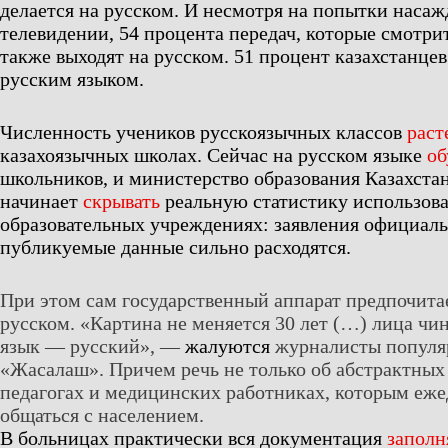
делается на русском. И несмотря на попытки насаж
телевидении, 54 процента передач, которые смотри
также выходят на русском. 51 процент казахстанцев
русским языком.
Численность учеников русскоязычных классов
раст
казахоязычных школах. Сейчас на русском языке
об
школьников, и министерство образования Казахстана
начинает
скрывать
реальную статистику использова
образовательных учреждениях: заявления официал
публикуемые данные сильно расходятся.
При этом сам государственный аппарат предпочитае
русском. «Картина не меняется 30 лет (…) лица чин
язык — русский», —
жалуются
журналисты популя
«Жасалаш». Причем речь не только об абстрактных 
педагогах и медицинских работниках, которым еже
общаться с населением.
В больницах практически вся документация
заполн