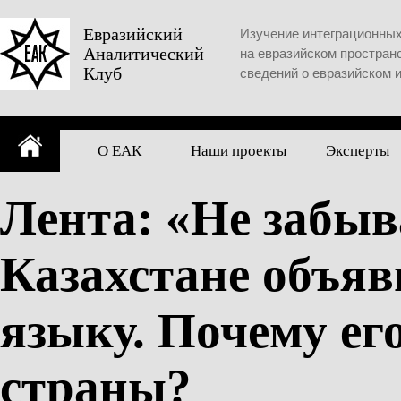
Skip
to
Евразийский
Изучение интеграционны
Аналитический
content
на евразийском простран
Клуб
сведений о евразийском 
О ЕАК
Наши проекты
Эксперты
Лента: «Не забыв
Казахстане объяв
языку. Почему ег
страны?