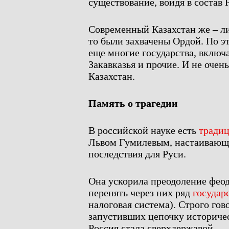
существование, войдя в состав
Современный Казахстан же – ли
то были захвачены Ордой. По э
еще многие государства, включ
Закавказья и прочие. И не очен
Казахстан.
Память о трагедии
В российской науке есть
тради
Львом Гумилевым, настаивающа
последствия для Руси.
Она ускорила преодоление фео
перенять через них ряд
государ
налоговая система). Строго гов
запустивших цепочку историчес
Россия стала сверхдержавой.