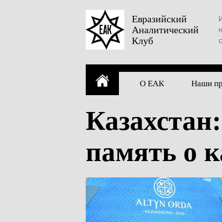
Skip
to
Евразийский
Аналитический
content
Клуб
О ЕАК
Наши п
Казахстан
память о 