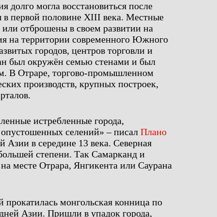
ия долго могла восстановиться после
в первой половине XIII века. Местные
или отброшены в своем развитии на
вия на территории современного Южного
азвитых городов, центров торговли и
ан был окружён семью стенами и был
м. В Отраре, торгово-промышленном
еских производств, крупных построек,
рталов.
ленные истребленные города,
 опустошенных селений» – писал
Плано
й Азии в середине 13 века. Северная
ибольшей степени. Так Самарканд и
 на месте Отрара, Янгикента или Саурана
й прокатилась монгольская конница по
дней Азии. Пришли в упадок города,