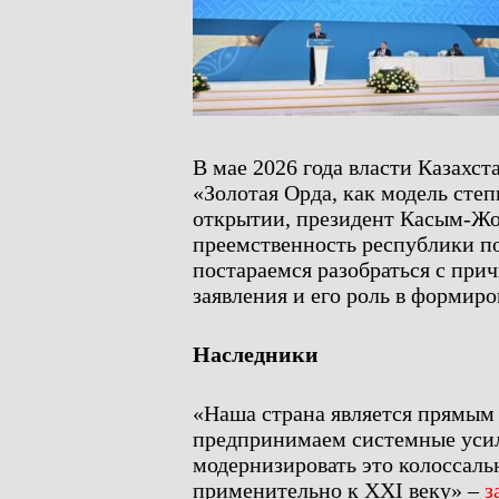
В мае 2026 года власти Казах
«Золотая Орда, как модель сте
открытии, президент Касым-Жом
преемственность республики п
постараемся разобраться с при
заявления и его роль в формир
Наследники
«Наша страна является прямы
предпринимаем системные усили
модернизировать это колоссаль
применительно к XXI веку» –
з