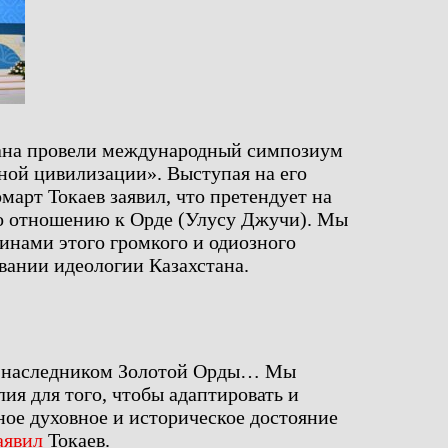
стана провели международный симпозиум
пной цивилизации». Выступая на его
арт Токаев заявил, что претендует на
о отношению к Орде (Улусу Джучи). Мы
чинами этого громкого и одиозного
овании идеологии Казахстана.
м наследником Золотой Орды… Мы
я для того, чтобы адаптировать и
ное духовное и историческое достояние
аявил
Токаев.