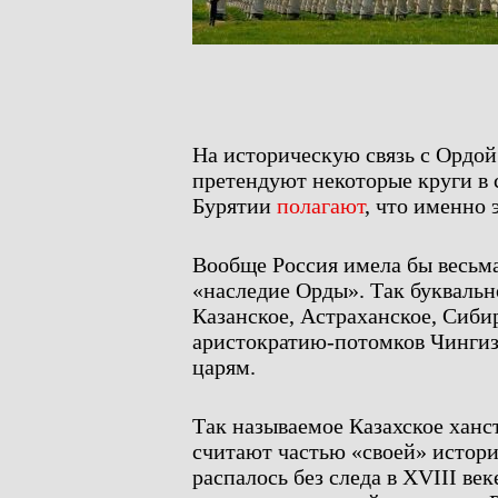
На историческую связь с Ордо
претендуют некоторые круги в 
Бурятии
полагают
, что именно 
Вообще Россия имела бы весьма
«наследие Орды». Так буквальн
Казанское, Астраханское, Сиби
аристократию-потомков Чингиз
царям.
Так называемое Казахское ханст
считают частью «своей» истори
распалось без следа в XVIII ве