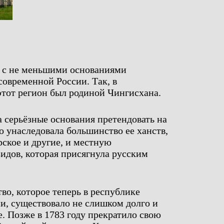
й с не меньшими основаниями
современной России. Так, в
этот регион был родиной Чингисхана.
 серьёзные основания претендовать на
о унаследовала большинство ее ханств,
рское и другие, и местную
идов, которая присягнула русским
во, которое теперь в республике
и, существовало не слишком долго и
ке. Позже в 1783 году прекратило свою