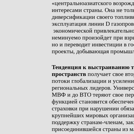
«центральноазиатского возрожд
интересами страны. Она не тол
диверсификации своего топливн
эксплуатация линии D газопро
экономической привлекательнос
неминуемо произойдет при взр
но и переводит инвестиции в г
проекты, добывающая промышле
Тенденция к выстраиванию 
пространств
получает свое вто
потоки глобализации и усилен
региональных лидеров. Универ
МВФ и до ВТО теряют свое перв
функцией становится обеспече
страховки при нарушении обяза
крупнейших мировых организа
поддержку странам-членам, зак
присоединившейся страны из м