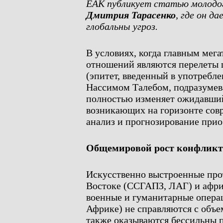
ЕАК публикует статью молодо
Дмитрия Тарасенко
, где он д
глобальны угроз.
В условиях, когда главным ме
отношений являются перелеты 
(эпитет, введенный в употребл
Нассимом Талебом, подразумев
полностью изменяет ожидавшийс
возникающих на горизонте со
анализ и прогнозирование прио
Общемировой рост конфликт
Искусственно выстроенные про
Востоке (ССГАПЗ, ЛАГ) и афр
военные и гуманитарные опера
Африке) не справляются с объе
также оказываются бессильны 