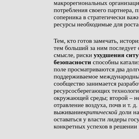
макрорегиональных организаци
потребления своего партнера, п
соперника в стратегически важ
ресурсы необходимые для рост
Тем, кто готов замечать, истор
тем больший за ним последует 
смысле, риски
ухудшения ситу
безопасности
способны катализ
поле просматриваются два долг
поддерживаемое международны
сообщество занимается разрабо
ресурсосберегающих технологи
окружающей среды; второй – не
отравление воздуха, почв и т. д.
выживание
критической
доли на
оставаться у власти лидеры гос
конкретных успехов в решении 