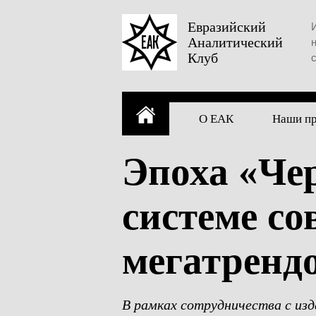
Skip
to
Евразийский
Аналитический
content
Клуб
О ЕАК
Наши п
Эпоха «Чер
системе с
мегатренд
В рамках сотрудничества с изд