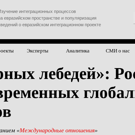
Изучение интеграционных процессов
на евразийском пространстве и популяризация
сведений о евразийском интеграционном проекте
роекты
Эксперты
Аналитика
СМИ о нас
ных лебедей»: Ро
овременных глоба
ов
анием «
Международные отношения
»