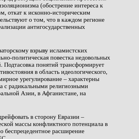
изоляционизма (обострение интереса к
м, откат к исконно-историческим
ельствуют о том, что в каждом регионе
еализации антигосударственных
заторскому взрыву исламистских
льно-политическая повестка недовольных
й. Подтасовка понятий трансформирует
тивостояния в область идеологического,
мирное урегулирование – характерны
а с радикальными религиозными
альной Азии, в Афганистане, на
дрейфовать в сторону Евразии –
еской массы конфликтного потенциала в
но беспрецедентное расширение
ЕС.