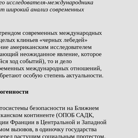
го исследователя-международника
ает широкий анализ современных
гатрендом современных международных
целых клиньев «черных лебедей»
ение американским исследователем
ающий неожиданное явление, которое
я ход событий), то и дело
временных международных отношений,
бретают особую степень актуальности.
огенности
тосистемы безопасности на Ближнем
иканском континенте (ОПОБ САДК,
ции Франции в Центральной и Западной
мом вызовов, в одиночку государства
перед растущим социальным протестом.