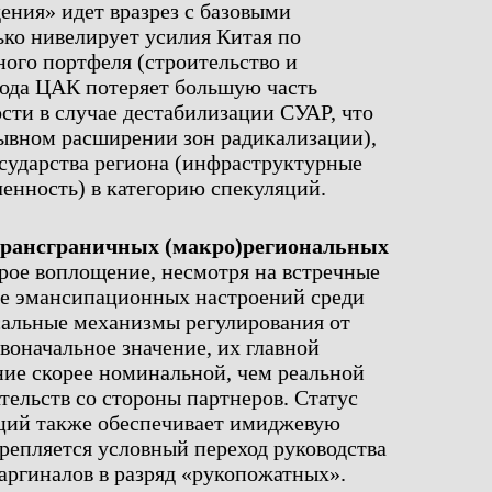
ения» идет вразрез с базовыми
ько нивелирует усилия Китая по
ого портфеля (строительство и
вода ЦАК потеряет большую часть
ти в случае дестабилизации СУАР, что
ывном расширении зон радикализации),
осударства региона (инфраструктурные
нность) в категорию спекуляций.
трансграничных (макро)региональных
рое воплощение, несмотря на встречные
ие эмансипационных настроений среди
сальные механизмы регулирования от
оначальное значение, их главной
ние скорее номинальной, чем реальной
тельств со стороны партнеров. Статус
ций также обеспечивает имиджевую
репляется условный переход руководства
аргиналов в разряд «рукопожатных».