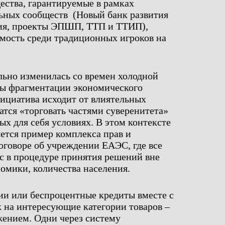
ства, гарантируемые в рамках
ьных сообществ (Новый банк развития
тия, проекты ЭПШП, ТТП и ТТИП),
мость среди традиционных игроков на
ильно изменилась со времен холодной
мы фрагментации экономического
нициатива исходит от влиятельных
атся «торговать частями суверенитета»
ых для себя условиях. В этом контексте
ется пример комплекса прав и
оговоре об учреждении ЕАЭС, где все
с в процедуре принятия решений вне
номики, количества населения.
и или беспроцентные кредиты вместе с
 на интересующие категории товаров –
жением. Одни через систему