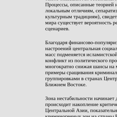
Процессы, описанные теорией 
локальным отличиям, сепаратиз
культурным традициям), свидет
мира существует вероятность р
сценариев.
Благодаря финансово-популяри
настроений центральная социа
масс подменяется исламистско
конфликт из политического про
многократно снижая шансы на 
примеры сращивания криминал
группировками в странах Центр
Ближнем Востоке.
Зона нестабильности начинает 
происходит накопление критич
Центральной Азии, показатель
криминогенных зон на страны 