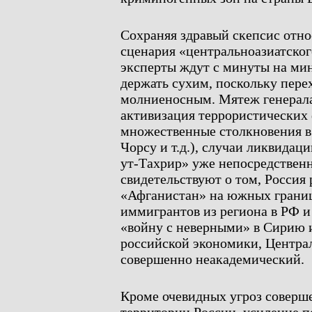
Сохраняя здравый скепсис отн
сценария «центральноазиатског
эксперты ждут с минуты на мин
держать сухим, поскольку пере
молниеносным. Мятеж генерала
активизация террористических
множественные столкновения в
Чорсу и т.д.), случаи ликвидац
ут-Тахрир» уже непосредствен
свидетельствуют о том, Россия
«Афганистан» на южных границ
иммигрантов из региона в РФ и
«войну с неверными» в Сирию 
российской экономики, Центра
совершенно неакадемический.
Кроме очевидных угроз соверше